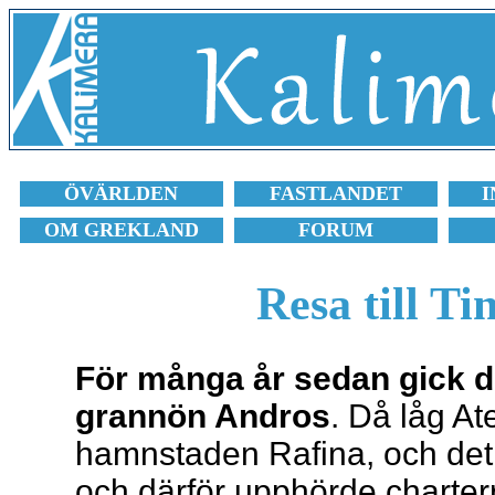
ÖVÄRLDEN
FASTLANDET
I
OM GREKLAND
FORUM
Resa till Ti
För många år sedan gick det
grannön Andros
. Då låg At
hamnstaden Rafina, och det 
och därför upphörde charterr