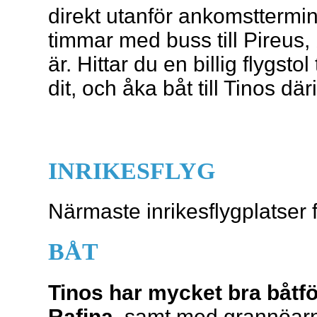
direkt utanför ankomsttermi
timmar med buss till Pireus,
är. Hittar du en billig flygstol 
dit, och åka båt till Tinos där
INRIKESFLYG
Närmaste inrikesflygplatser 
BÅT
Tinos har mycket bra båtf
Rafina
, samt med grannöa