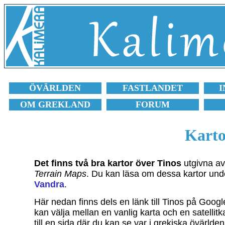
ÖVÄRLDEN
FASTLANDET
I
OM GREKLAND
FORUM
Karto
Det finns två bra kartor över Tinos
utgivna a
Terrain Maps
. Du kan läsa om dessa kartor und
Vandra
.
Här nedan finns dels en länk till Tinos på Goog
kan välja mellan en vanlig karta och en satellitk
till en sida där du kan se var i grekiska övärlden