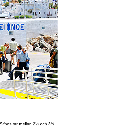
 Sifnos tar mellan 2½ och 3½
.