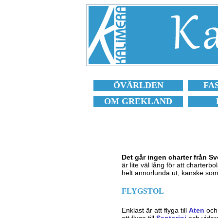
ÖVÄRLDEN
FA
OM GREKLAND
Det går ingen charter från Sv
är lite väl lång för att charter
helt annorlunda ut, kanske so
FLYGSTOL
Enklast är att flyga till
Aten
och 
att flyga till
Santorini
och vidare