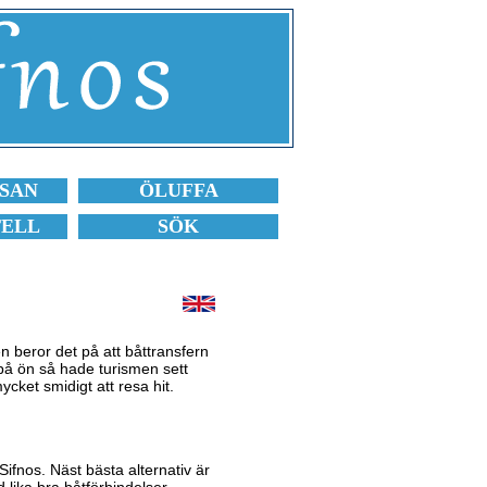
SAN
ÖLUFFA
TELL
SÖK
gen beror det på att båttransfern
på ön så hade turismen sett
ycket smidigt att resa hit.
fnos. Näst bästa alternativ är
lika bra båtförbindelser