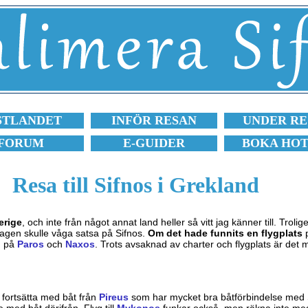
STLANDET
INFÖR RESAN
UNDER RE
FORUM
E-GUIDER
BOKA HO
Resa till Sifnos i Grekland
erige
, och inte från något annat land heller så vitt jag känner till. Troli
bolagen skulle våga satsa på Sifnos.
Om det hade funnits en flygplats
m på
Paros
och
Naxos
. Trots avsaknad av charter och flygplats är det m
fortsätta med båt från
Pireus
som har mycket bra båtförbindelse med Si
 med båt därifrån. Flyg till
Mykonos
funkar också, men räkna inte med 