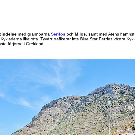
bindelse
med grannöarna
Serifos
och
Milos
, samt med Atens hamnsta
 Kykladerna lika ofta. Tyvärr trafikerar inte Blue Star Ferries västra Ky
sta färjorna i Grekland.