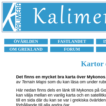
ÖVÄRLDEN
FASTLANDET
I
OM GREKLAND
FORUM
Kartor
Det finns en mycket bra karta över Mykonos
av
Terrain Maps
som du kan läsa om under rub
Här nedan finns dels en länk till Mykonos på G
kan välja mellan en vanlig karta och en satellitk
till en sida där du kan se var i grekiska övärlde
förhållande till alla andra öar.