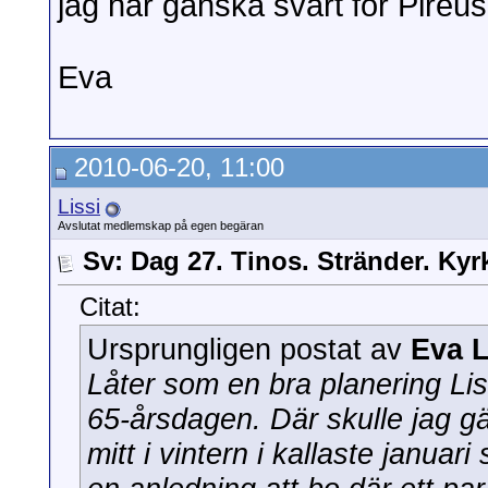
jag har ganska svårt för Pireus
Eva
2010-06-20, 11:00
Lissi
Avslutat medlemskap på egen begäran
Sv: Dag 27. Tinos. Stränder. Kyr
Citat:
Ursprungligen postat av
Eva 
Låter som en bra planering Liss
65-årsdagen. Där skulle jag gä
mitt i vintern i kallaste januar