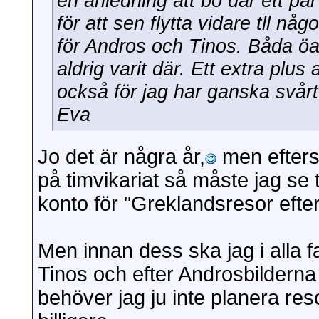
en anledning att bo där ett par 
för att sen flytta vidare tll nå
för Andros och Tinos. Båda öa
aldrig varit där. Ett extra plus 
också för jag har ganska svårt
Eva
Jo det är några år,
men efterso
på timvikariat så måste jag se ti
konto för "Greklandsresor efte
Men innan dess ska jag i alla f
Tinos och efter Androsbildern
behöver jag ju inte planera reso