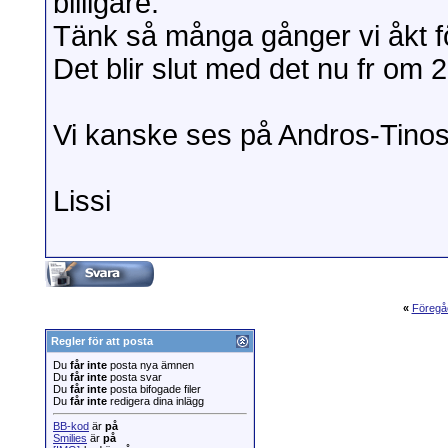
billigare.
Tänk så många gånger vi åkt för
Det blir slut med det nu fr om 
Vi kanske ses på Andros-Tinos
Lissi
«
Föregå
Regler för att posta
Du
får inte
posta nya ämnen
Du
får inte
posta svar
Du
får inte
posta bifogade filer
Du
får inte
redigera dina inlägg
BB-kod
är
på
Smilies
är
på