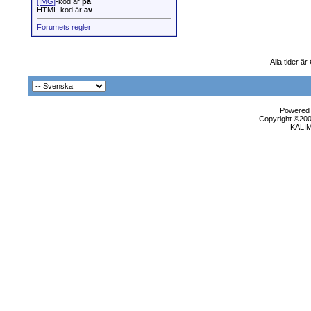
[IMG]
-kod är
på
HTML-kod är
av
Forumets regler
Alla tider ä
Powered b
Copyright ©2000
KALI