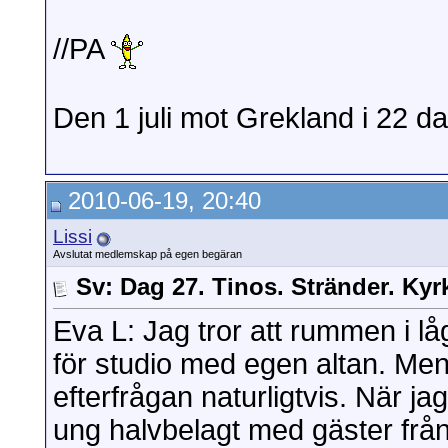
//PA
Den 1 juli mot Grekland i 22 da
2010-06-19, 20:40
Lissi
Avslutat medlemskap på egen begäran
Sv: Dag 27. Tinos. Stränder. Kyr
Eva L: Jag tror att rummen i l
för studio med egen altan. Men a
efterfrågan naturligtvis. När ja
ung halvbelagt med gäster från