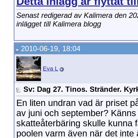
Detta inlägg är flyttat ti
Senast redigerad av Kalimera den 2
inlägget till Kalimera blogg
2010-06-19, 18:04
Eva L
Sv: Dag 27. Tinos. Stränder. Kyr
En liten undran vad är priset på
av juni och september? Känns 
skatteåterbäring skulle kunna f
poolen varm även när det inte 