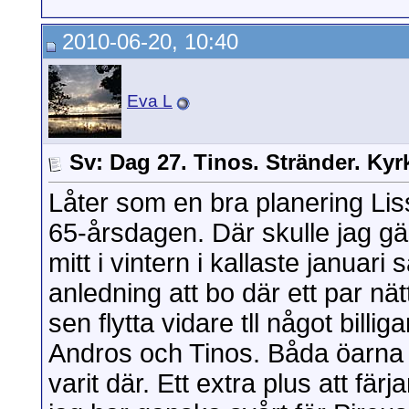
2010-06-20, 10:40
Eva L
Sv: Dag 27. Tinos. Stränder. Kyr
Låter som en bra planering Liss
65-årsdagen. Där skulle jag gär
mitt i vintern i kallaste januari
anledning att bo där ett par nätt
sen flytta vidare tll något bill
Andros och Tinos. Båda öarna v
varit där. Ett extra plus att fär