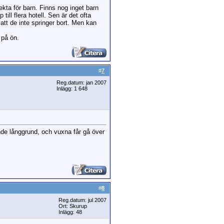
kta för barn. Finns nog inget barn
ll flera hotell. Sen är det ofta
 att de inte springer bort. Men kan
 på ön.
#
7
Reg.datum: jan 2007
Inlägg: 1 648
nde långgrund, och vuxna får gå över
#
8
Reg.datum: jul 2007
Ort: Skurup
Inlägg: 48