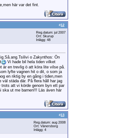
e,men här var det fint.
#
12
Reg.datum: jul 2007
Ort: Skurup
Inlägg: 48
ig.Så.ang.Tsilivi o Zakynthos: Ön
t
Vi hade bil hela tiden vilket
r en trevlig ö att köra lite vilse på.
som lyfte vagnen hit o dit, o som ja
nog en riktig by en gång i tiden,men
väl städa där. På flera håll har jag
 trots att vi körde genom byn ett par
ni ska ut me barnen!!! Läs även här
#
13
Reg.datum: aug 2008
Ort: Vänersborg
Inlägg: 4