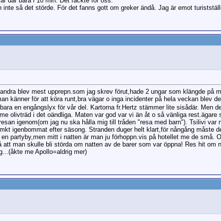
ar där bara i 10 min. Det räckte för oss.
 inte så det störde. För det fanns gott om greker ändå. Jag är emot turistställ
t andra blev mest upprepn.som jag skrev förut,hade 2 ungar som klängde på m
 känner för att köra runt,bra vägar o inga incidenter på hela veckan blev de
ara en engångslyx för vår del. Kartorna fr.Hertz stämmer lite sisådär. Men det ä
me olivträd i det oändliga. Maten var god var vi än åt o så vänliga rest.ägare 
resan igenom(om jag nu ska hålla mig till tråden "resa med barn"). Tsilivi var 
 mkt igenbommat efter säsong. Stranden duger helt klart,för nångång måste de 
bli en partyby,men mitt i natten är man ju förhoppn.vis på hotellet me de små. O
stå att man skulle bli störda om natten av de barer som var öppna! Res hit om 
g...(åkte me Apollo=aldrig mer)