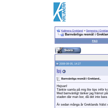
Kalimera Grekland
>
Semestra i Grekla
Barnvänliga resmål i Greklan
FAQ
2008-08-05, 14:27
lpj
Barnvänliga resmål i Grekland..
Hejsan!
Tänkte samla på mig lite tips inför 
Med barnvänligt tänker jag främst på 
staden där man bor, då det inte bara
Är sedan många år Greklands frälst 