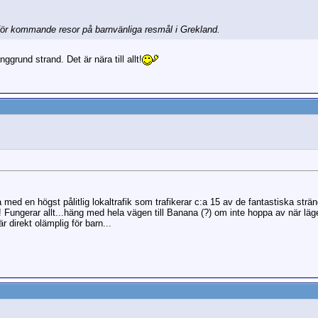
nför kommande resor på barnvänliga resmål i Grekland.
ggrund strand. Det är nära till allt!
era med en högst pålitlig lokaltrafik som trafikerar c:a 15 av de fantastiska strä
 Fungerar allt...häng med hela vägen till Banana (?) om inte hoppa av när läg
r direkt olämplig för barn...