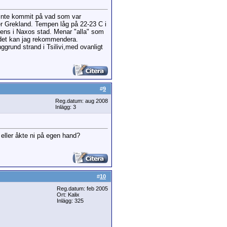
e inte kommit på vad som var
ler Grekland. Tempen låg på 22-23 C i
e ens i Naxos stad. Menar "alla" som
å det kan jag rekommendera.
ggrund strand i Tsilivi,med ovanligt
#
9
Reg.datum: aug 2008
Inlägg: 3
d eller åkte ni på egen hand?
#
10
Reg.datum: feb 2005
Ort: Kalix
Inlägg: 325