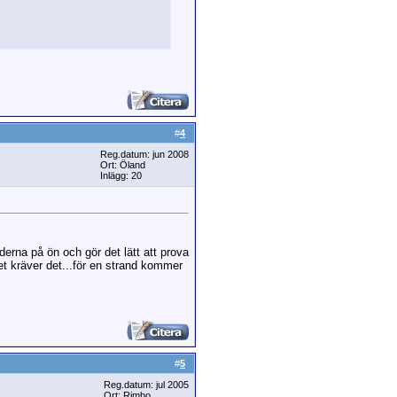
#
4
Reg.datum: jun 2008
Ort: Öland
Inlägg: 20
nderna på ön och gör det lätt att prova
et kräver det...för en strand kommer
#
5
Reg.datum: jul 2005
Ort: Rimbo