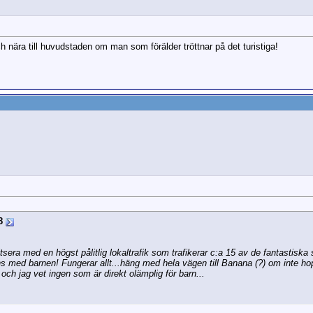
ch nära till huvudstaden om man som förälder tröttnar på det turistiga!
8
toltsera med en högst pålitlig lokaltrafik som trafikerar c:a 15 av de fantastiska
ns med barnen! Fungerar allt...häng med hela vägen till Banana (?) om inte hop
ch jag vet ingen som är direkt olämplig för barn...