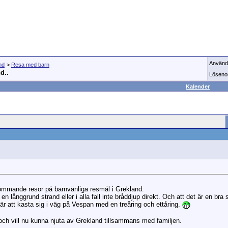
Använd
nd
>
Resa med barn
d..
Löseno
Kalender
kommande resor på barnvänliga resmål i Grekland.
en långgrund strand eller i alla fall inte bråddjup direkt. Och att det är en br
 är att kasta sig i väg på Vespan med en treåring och ettåring.
och vill nu kunna njuta av Grekland tillsammans med familjen.