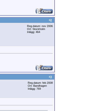
#
2
Reg.datum: nov 2006
Ort: Stockholm
Inlägg: 464
#
3
Reg.datum: feb 2008
Ort: Bandhagen
Inlägg: 769