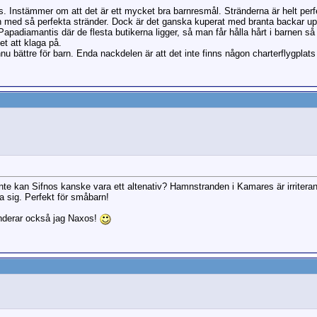
 Instämmer om att det är ett mycket bra barnresmål. Stränderna är helt perfe
 med så perfekta stränder. Dock är det ganska kuperat med branta backar upp ti
Papadiamantis där de flesta butikerna ligger, så man får hålla hårt i barnen så
et att klaga på.
u bättre för barn. Enda nackdelen är att det inte finns någon charterflygplats
nte kan Sifnos kanske vara ett altenativ? Hamnstranden i Kamares är irritera
 sig. Perfekt för småbarn!
menderar också jag Naxos!