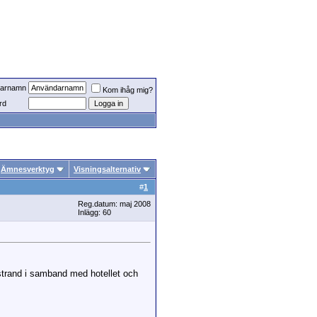
arnamn
Kom ihåg mig?
rd
Ämnesverktyg
Visningsalternativ
#
1
Reg.datum: maj 2008
Inlägg: 60
a strand i samband med hotellet och