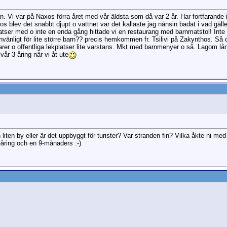
n. Vi var på Naxos förra året med vår äldsta som då var 2 år. Har fortfarand
ios blev det snabbt djupt o vattnet var det kallaste jag nånsin badat i vad gäl
kplatser med o inte en enda gång hittade vi en restaurang med barnmatstol! Int
nvänligt för lite större barn?? precis hemkommen fr. Tsilivi på Zakynthos. S
arer o offentliga lekplatser lite varstans. Mkt med barnmenyer o så. Lagom lån
år 3 åring när vi åt ute
en liten by eller är det uppbyggt för turister? Var stranden fin? Vilka åkte ni me
-åring och en 9-månaders :-)