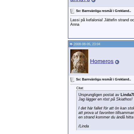
Sv: Barnvänliga resmål i Grekland..
Lassi på kefalonia! Jättefin strand o
Anna
2008-08-05, 23:04
Homeros
Sv: Barnvänliga resmål i Grekland..
Citat:
Ursprungligen postat av
Linda7
Jag lägger en röst på Skiathos!
I det här fallet för att ön kan s
att prova ut favoriten tillsamma
en strand kommer du ändå hitta o
/Linda