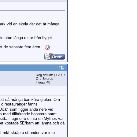
park vid en skola där det är många
nde utan långa resor från flyget.
at de senaste fem åren...
#
11
Reg.datum: jul 2007
Ort: Skurup
Inlägg: 48
mött så många barnkära greker. Om
o restauranger fanns
 Dick" som ligger ända nere vid
ats med tillhörande hopptorn samt
itta i lugn o ro o inta en Mythos var
 Det kostade 5E/barn att lämna och då
öt mkt skräp o stranden var inte