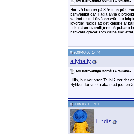
Sv: Barnvänliga resmål i Grekland..
Har två barn,en på 3 år o en på 9 må
barnvänligt där. I agia anna o prokop
vattnet i juli. Förvånansvärt lite le
lovordar Naxos att det kanske är bar
Lekplatser överallt,inne på pubar o b
barnkära greker som gärna såg efter v
2008-08-06, 14:44
allybally
Sv: Barnvänliga resmål i Grekland..
Lillis, hur var orten Tsilivi? Var det 
Nyfiken för vi ska åka med just en 3
2008-08-06, 19:50
Lindiz