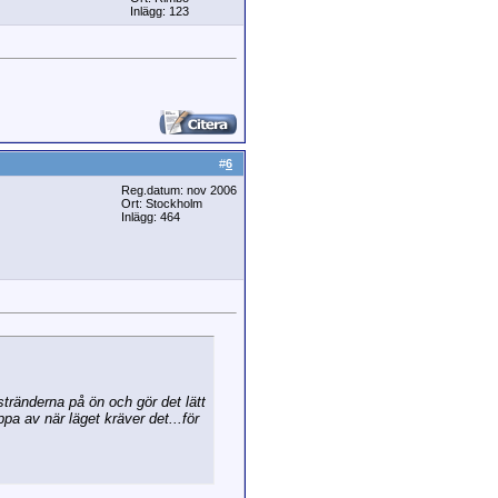
Inlägg: 123
#
6
Reg.datum: nov 2006
Ort: Stockholm
Inlägg: 464
 stränderna på ön och gör det lätt
pa av när läget kräver det...för