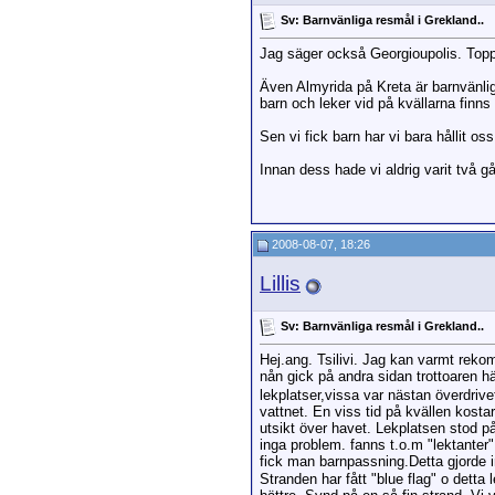
Sv: Barnvänliga resmål i Grekland..
Jag säger också Georgioupolis. Toppens
Även Almyrida på Kreta är barnvänligt
barn och leker vid på kvällarna finns
Sen vi fick barn har vi bara hållit oss
Innan dess hade vi aldrig varit två
2008-08-07, 18:26
Lillis
Sv: Barnvänliga resmål i Grekland..
Hej.ang. Tsilivi. Jag kan varmt rek
nån gick på andra sidan trottoaren hän
lekplatser,vissa var nästan överdriv
vattnet. En viss tid på kvällen kosta
utsikt över havet. Lekplatsen stod på
inga problem. fanns t.o.m "lektanter
fick man barnpassning.Detta gjorde i
Stranden har fått "blue flag" o detta 