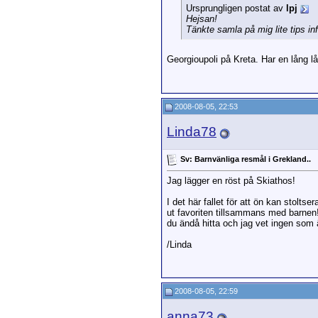
Ursprungligen postat av
lpj
Hejsan!
Tänkte samla på mig lite tips i
Georgioupoli på Kreta. Har en lång lån
2008-08-05, 22:53
Linda78
Sv: Barnvänliga resmål i Grekland..
Jag lägger en röst på Skiathos!
I det här fallet för att ön kan stolts
ut favoriten tillsammans med barnen!
du ändå hitta och jag vet ingen som ä
/Linda
2008-08-05, 22:59
anna73