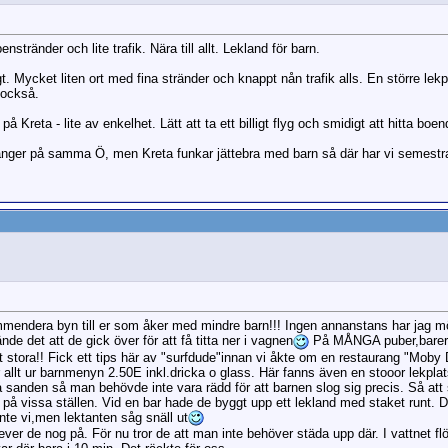
tränder och lite trafik. Nära till allt. Lekland för barn.
. Mycket liten ort med fina stränder och knappt nån trafik alls. En större lek
 också.
 på Kreta - lite av enkelhet. Lätt att ta ett billigt flyg och smidigt att hitta boe
 gånger på samma Ö, men Kreta funkar jättebra med barn så där har vi semestr
ommendera byn till er som åker med mindre barn!!! Ingen annanstans har jag 
de det att de gick över för att få titta ner i vagnen
På MÅNGA puber,barer 
et stora!! Fick ett tips här av "surfdude"innan vi åkte om en restaurang "Moby
r allt ur barnmenyn 2.50E inkl.dricka o glass. Här fanns även en stooor lekpl
 sanden så man behövde inte vara rädd för att barnen slog sig precis. Så att s
" på vissa ställen. Vid en bar hade de byggt upp ett lekland med staket runt.
nte vi,men lektanten såg snäll ut
lever de nog på. För nu tror de att man inte behöver städa upp där. I vattnet fl