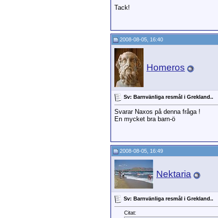
Tack!
2008-08-05, 16:40
Homeros
Sv: Barnvänliga resmål i Grekland..
Svarar Naxos på denna fråga !
En mycket bra barn-ö
2008-08-05, 16:49
Nektaria
Sv: Barnvänliga resmål i Grekland..
Citat: