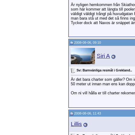
Är nyligen hemkommen från Skiathos.
som här kommer att längta till poolen
väldigt väldigt trångt på huvudgatan 
man bara stå ut med det så finns ing
Tycker dock att Naxos är snäppet änn
2008-08-06, 09:10
Siri A
Sv: Barnvänliga resmål i Grekland..
Är det bara charter som gäller? Om i
50 meter ut innan man ens kan doppa
Om ni vill hålla er till charter reko
2008-08-06, 11:43
Lillis