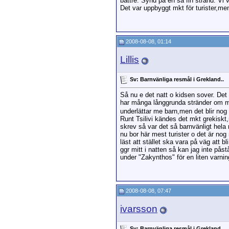
bättre. Synd på en så fin strand. Vi v
Det var uppbyggt mkt för turister,men
2008-08-08, 01:14
Lillis
Sv: Barnvänliga resmål i Grekland..
Så nu e det natt o kidsen sover. De
har många långgrunda stränder om man
underlättar me barn,men det blir nog b
Runt Tsilivi kändes det mkt grekiskt,
skrev så var det så barnvänligt hela 
nu bor här mest turister o det är nog
läst att stället ska vara på väg att 
ggr mitt i natten så kan jag inte på
under "Zakynthos" för en liten varnin
2008-08-08, 07:47
ivarsson
Sv: Barnvänliga resmål i Grekland..