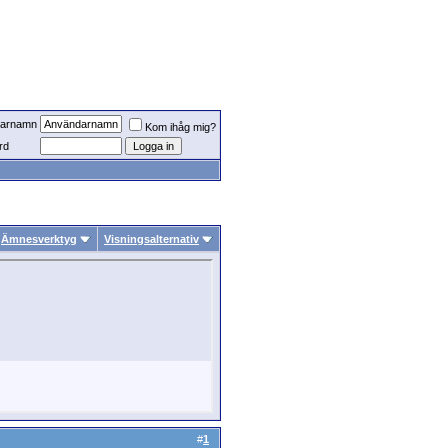
arnamn
Kom ihåg mig?
rd
Ämnesverktyg
Visningsalternativ
#
1