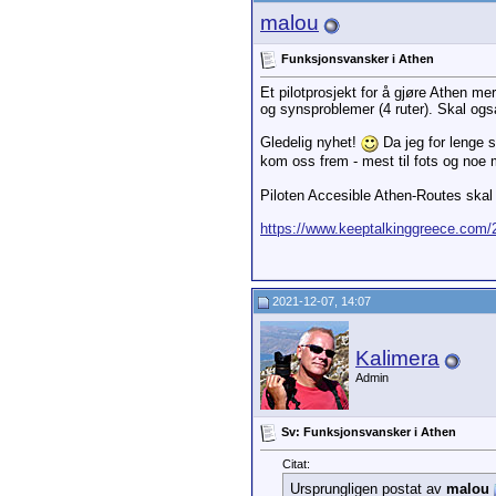
malou
Funksjonsvansker i Athen
Et pilotprosjekt for å gjøre Athen me
og synsproblemer (4 ruter). Skal ogs
Gledelig nyhet!
Da jeg for lenge 
kom oss frem - mest til fots og noe 
Piloten Accesible Athen-Routes skal 
https://www.keeptalkinggreece.com/20.
2021-12-07, 14:07
Kalimera
Admin
Sv: Funksjonsvansker i Athen
Citat:
Ursprungligen postat av
malou