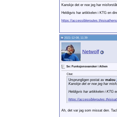
Kanskje det er noe jeg har misforstå
Heldigvis har artikkelen i KTG en dire
https://accessibleroutes.thisisathens
2021-12-08, 11:39
Netwolf
Sv: Funksjonsvansker i Athen
Citat:
Ursprungligen postat av
malou
Kanskje det er noe jeg har misfo
Heldigvis har artikkelen i KTG en
https://accessibleroutes.thisisa
Ah, det var jag som missat den. Ta