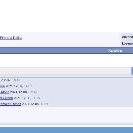
Använd
 Pireus & Rafina
Löseno
Kalender
-12-07,
10:16
then
2021-12-07,
14:07
 Athen
2021-12-08,
07:38
r i Athen
2021-12-08,
11:19
ansker i Athen
2021-12-08,
11:39