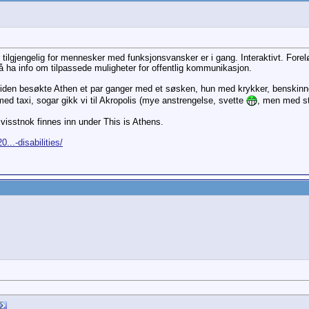
r tilgjengelig for mennesker med funksjonsvansker er i gang. Interaktivt. Forelø
å ha info om tilpassede muligheter for offentlig kommunikasjon.
siden besøkte Athen et par ganger med et søsken, hun med krykker, benskinne
med taxi, sogar gikk vi til Akropolis (mye anstrengelse, svette
, men med st
visstnok finnes inn under This is Athens.
..-disabilities/