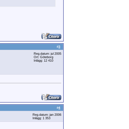
#
3
Reg.datum: jul 2005
Ort: Göteborg
Inlägg: 12 410
#
4
Reg.datum: jan 2006
Inlägg: 1 353