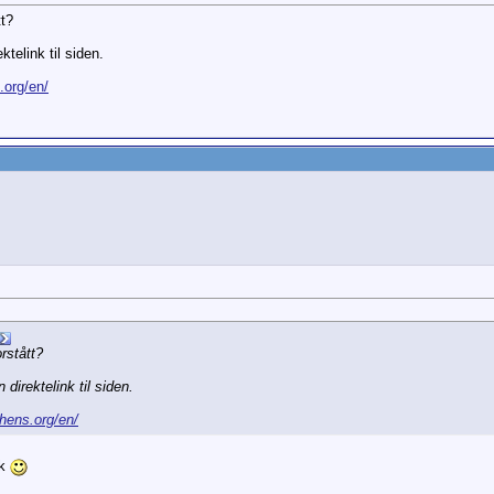
tt?
ktelink til siden.
.org/en/
rstått?
 direktelink til siden.
thens.org/en/
ck