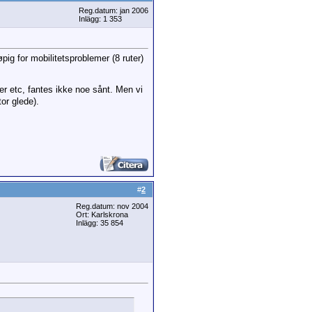
Reg.datum: jan 2006
Inlägg: 1 353
pig for mobilitetsproblemer (8 ruter)
r etc, fantes ikke noe sånt. Men vi
or glede).
#
2
Reg.datum: nov 2004
Ort: Karlskrona
Inlägg: 35 854