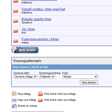
Kalimera
Virtuell rundtur i Aten med ljud
Kalimera
Bränder utanför Aten
Smultron
Jul i Aten
mst
Funksjonsvansker i Athen
malou
Visningsalternativ
Visar ämnen 1 till 20 av 631
Sorterat efter
Sorteringsordning
Från
Nya inlägg
Hett ämne med nya inlägg
Inga nya inlägg
Hett ämne utan nya inlägg
Ämnet är stängt