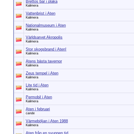
Brettos bar i plaka
Kalimera
Vattenbrist i Aten
Kalimera
Nationalmuseum i Aten
Kalimera
Världsarvet Akropolis
Kalimera
Stor skogsbrand i Aten!
Kalimera
Atens bästa tavernor
Kalimera
Zeus tempel i Aten
Kalimera
Lite tid i Aten
Kalimera
Permobil i Aten
Kalimera
Aten i februari
cande
Värmeböljan i Aten 1988
Kalimera
Aten från en svunnen tid