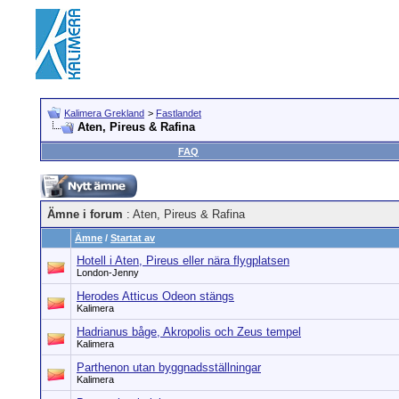
Kalimera Grekland
>
Fastlandet
Aten, Pireus & Rafina
FAQ
Ämne i forum
: Aten, Pireus & Rafina
Ämne
/
Startat av
Hotell i Aten, Pireus eller nära flygplatsen
London-Jenny
Herodes Atticus Odeon stängs
Kalimera
Hadrianus båge, Akropolis och Zeus tempel
Kalimera
Parthenon utan byggnadsställningar
Kalimera