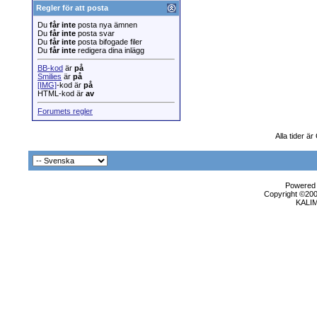
Regler för att posta
Du
får inte
posta nya ämnen
Du
får inte
posta svar
Du
får inte
posta bifogade filer
Du
får inte
redigera dina inlägg
BB-kod
är
på
Smilies
är
på
[IMG]
-kod är
på
HTML-kod är
av
Forumets regler
Alla tider ä
Powered b
Copyright ©2000
KALI