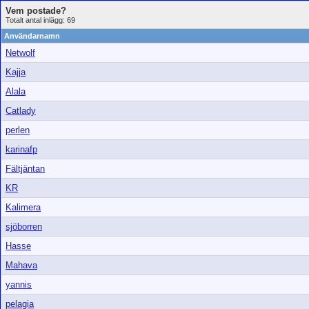
Vem postade?
Totalt antal inlägg: 69
Användarnamn
Netwolf
Kajja
Alala
Catlady
perlen
karinafp
Fältjäntan
KR
Kalimera
sjöborren
Hasse
Mahava
yannis
pelagia