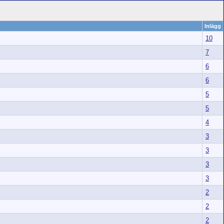
Inlägg
10
7
6
6
5
5
4
3
3
3
3
2
2
2