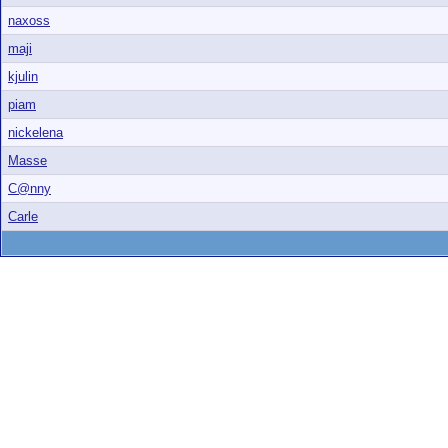
naxoss
maji
kjulin
piam
nickelena
Masse
C@nny
Carle