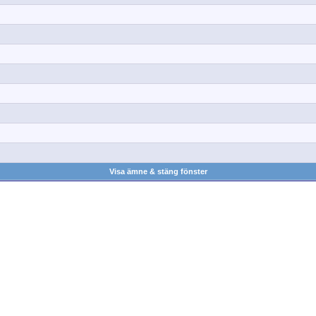
Visa ämne & stäng fönster