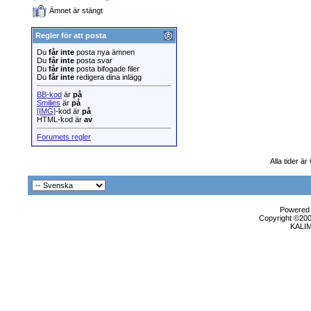
Ämnet är stängt
Regler för att posta
Du
får inte
posta nya ämnen
Du
får inte
posta svar
Du
får inte
posta bifogade filer
Du
får inte
redigera dina inlägg
BB-kod
är
på
Smilies
är
på
[IMG]
-kod är
på
HTML-kod är
av
Forumets regler
Alla tider ä
Powered b
Copyright ©2000
KALI