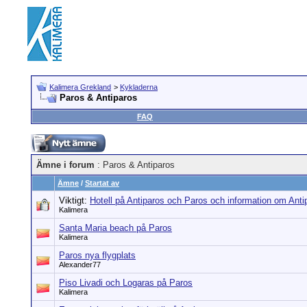
Kalimera Grekland
>
Kykladerna
Paros & Antiparos
FAQ
Ämne i forum
: Paros & Antiparos
Ämne
/
Startat av
Viktigt:
Hotell på Antiparos och Paros och information om Ant
Kalimera
Santa Maria beach på Paros
Kalimera
Paros nya flygplats
Alexander77
Piso Livadi och Logaras på Paros
Kalimera