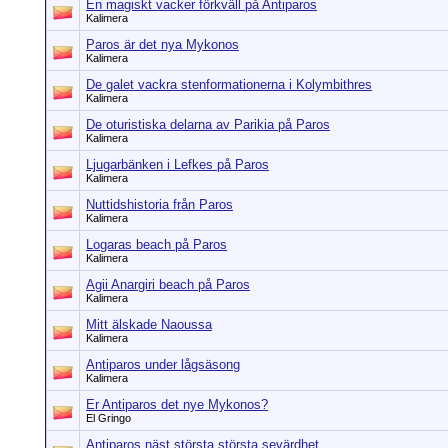
En magiskt vacker förkväll på Antiparos
Kalimera
Paros är det nya Mykonos
Kalimera
De galet vackra stenformationerna i Kolymbithres
Kalimera
De oturistiska delarna av Parikia på Paros
Kalimera
Ljugarbänken i Lefkes på Paros
Kalimera
Nuttidshistoria från Paros
Kalimera
Logaras beach på Paros
Kalimera
Agii Anargiri beach på Paros
Kalimera
Mitt älskade Naoussa
Kalimera
Antiparos under lågsäsong
Kalimera
Er Antiparos det nye Mykonos?
El Gringo
Antiparos näst största största sevärdhet