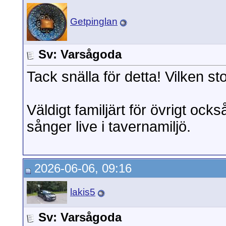
Getpinglan
Sv: Varsågoda
Tack snälla för detta! Vilken st
Väldigt familjärt för övrigt oc
sånger live i tavernamiljö.
2026-06-06, 09:16
lakis5
Sv: Varsågoda