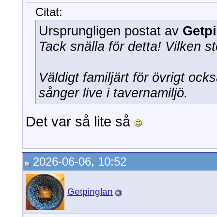
Citat:
Ursprungligen postat av
Getp
Tack snälla för detta! Vilken st
Väldigt familjärt för övrigt oc
sånger live i tavernamiljö.
Det var så lite så
2026-06-06, 10:52
Getpinglan