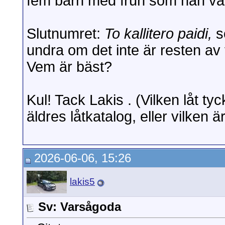
fem barn med frun som han varit
Slutnumret:
To kallitero paidi,
so
undra om det inte är resten av
Vem är bäst?
Kul! Tack Lakis . (Vilken låt ty
äldres låtkatalog, eller vilken ä
2026-06-06, 15:26
lakis5
Sv: Varsågoda