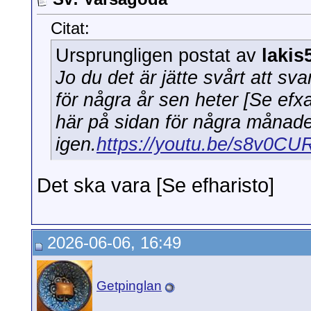
Citat:
Ursprungligen postat av
lakis
Jo du det är jätte svårt att sv
för några år sen heter [Se efxar
här på sidan för några månade
igen.
https://youtu.be/s8v0CU
Det ska vara [Se efharisto]
2026-06-06, 16:49
Getpinglan