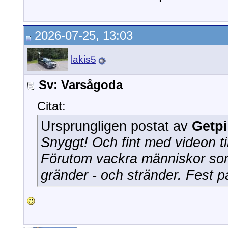
2026-07-25, 13:03
lakis5
Sv: Varsågoda
Citat:
Ursprungligen postat av
Getp
Snyggt! Och fint med videon til
Förutom vackra människor som 
gränder - och stränder. Fest p