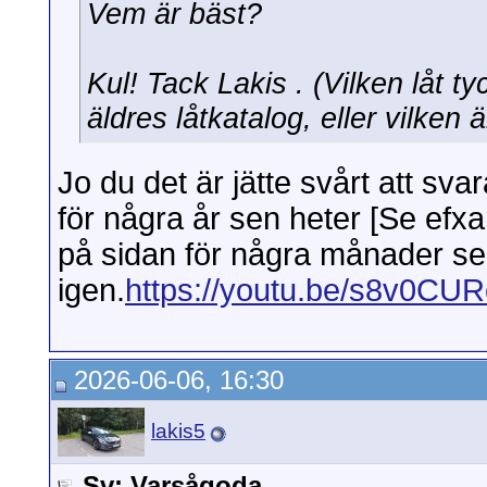
Vem är bäst?
Kul! Tack Lakis . (Vilken låt t
äldres låtkatalog, eller vilken 
Jo du det är jätte svårt att sva
för några år sen heter [Se efxari
på sidan för några månader se
igen.
https://youtu.be/s8v0CUR
2026-06-06, 16:30
lakis5
Sv: Varsågoda