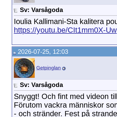
Sv: Varsågoda
Ioulia Kallimani-Sta kalitera po
https://youtu.be/CIt1mm0X-Uw
2026-07-25, 12:03
Getpinglan
Sv: Varsågoda
Snyggt! Och fint med videon till
Förutom vackra människor som 
- och stränder. Fest på strande