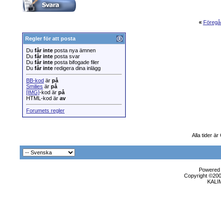
«
Föregå
Regler för att posta
Du
får inte
posta nya ämnen
Du
får inte
posta svar
Du
får inte
posta bifogade filer
Du
får inte
redigera dina inlägg
BB-kod
är
på
Smilies
är
på
[IMG]
-kod är
på
HTML-kod är
av
Forumets regler
Alla tider ä
Powered b
Copyright ©2000
KALI