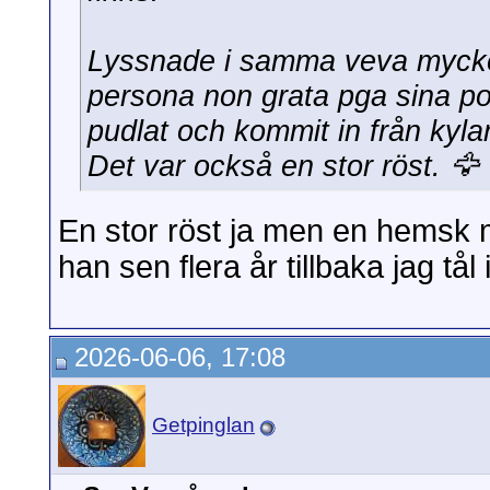
Lyssnade i samma veva mycket
persona non grata pga sina po
pudlat och kommit in från kyl
Det var också en stor röst. 🦅
En stor röst ja men en hemsk 
han sen flera år tillbaka jag tål 
2026-06-06, 17:08
Getpinglan