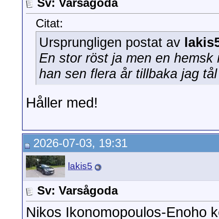
Sv: Varsågoda
Citat:
Ursprungligen postat av
lakis
En stor röst ja men en hemsk 
han sen flera år tillbaka jag tål
Håller med!
2026-07-03, 19:31
lakis5
Sv: Varsågoda
Nikos Ikonomopoulos-Enoho k