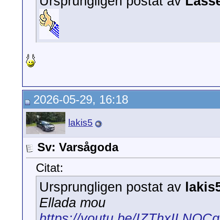
Ursprungligen postat av
Lass
2026-05-29, 16:18
lakis5
Sv: Varsågoda
Citat:
Ursprungligen postat av
lakis
Ellada mou
https://youtu.be/IZThxILNOCg