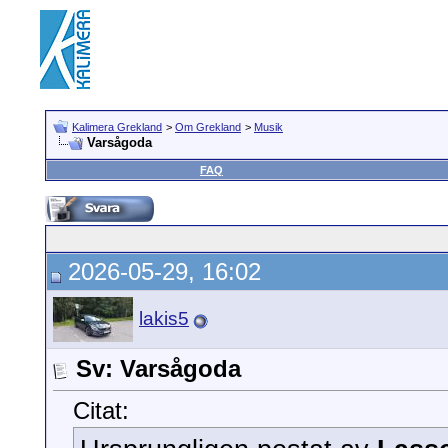
Kalimera Grekland
>
Om Grekland
>
Musik
Varsågoda
FAQ
2026-05-29, 16:02
lakis5
Sv: Varsågoda
Citat: