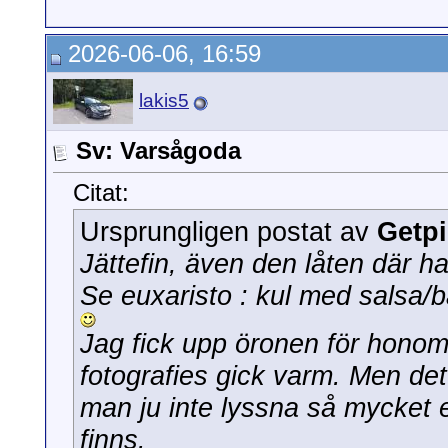
2026-06-06, 16:59
lakis5
Sv: Varsågoda
Citat:
Ursprungligen postat av
Getp
Jättefin, även den låten där han
Se euxaristo
: kul med salsa/b
Jag fick upp öronen för honom
fotografies gick varm. Men de
man ju inte lyssna så mycket en
finns.