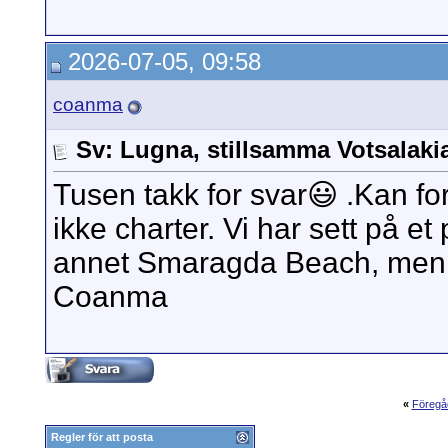
2026-07-05, 09:58
coanma
Sv: Lugna, stillsamma Votsalak
Tusen takk for svar😃 .Kan fo
ikke charter. Vi har sett på et
annet Smaragda Beach, men 
Coanma
«
Föregå
Regler för att posta