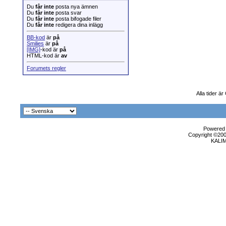
Du
får inte
posta nya ämnen
Du
får inte
posta svar
Du
får inte
posta bifogade filer
Du
får inte
redigera dina inlägg
BB-kod
är
på
Smilies
är
på
[IMG]
-kod är
på
HTML-kod är
av
Forumets regler
Alla tider ä
Powered b
Copyright ©2000
KALI