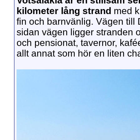
Votsalakia är en stillsam s
kilometer lång strand
med kl
fin och barnvänlig. Vägen til
sidan vägen ligger stranden 
och pensionat, tavernor, kafé
allt annat som hör en liten char