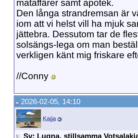
mataffärer samt apotek.
Den långa strandremsan är vä
iom att vi helst vill ha mjuk s
jättebra. Dessutom tar de fle
solsängs-lega om man beställ
verkligen känt mig friskare e
//Conny
2026-02-05, 14:10
Kajja
Sv: Lugna, stillsamma Votsalak