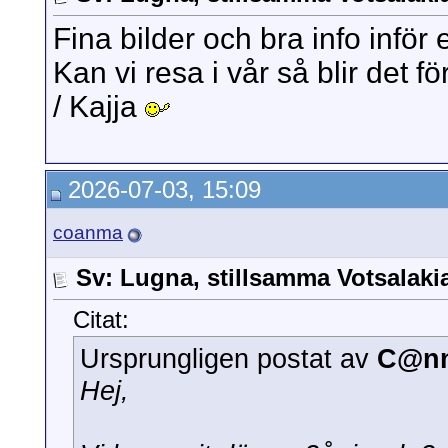
Fina bilder och bra info inför 
Kan vi resa i vår så blir det f
/ Kajja
2026-07-03, 15:09
coanma
Sv: Lugna, stillsamma Votsalak
Citat:
Ursprungligen postat av
C@n
Hej,