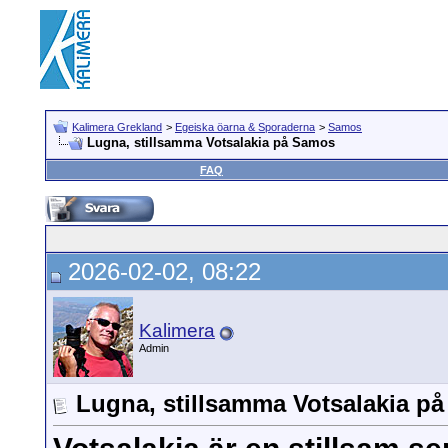
Kalimera Grekland
>
Egeiska öarna & Sporaderna
>
Samos
Lugna, stillsamma Votsalakia på Samos
FAQ
2026-02-02, 08:22
Kalimera
Admin
Lugna, stillsamma Votsalakia p