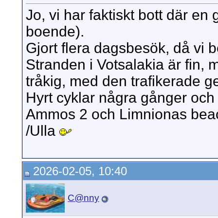
Jo, vi har faktiskt bott där e
boende).
Gjort flera dagsbesök, då vi bo
Stranden i Votsalakia är fin, 
tråkig, med den trafikerade 
Hyrt cyklar några gånger och m
Ammos 2 och Limnionas bea
/Ulla
2026-02-05, 10:40
C@nny