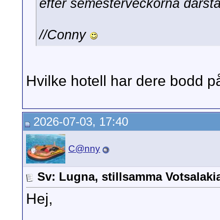
efter semesterveckorna därst
//Conny
Hvilke hotell har dere bodd 
2026-07-03, 17:40
C@nny
Sv: Lugna, stillsamma Votsalak
Hej,