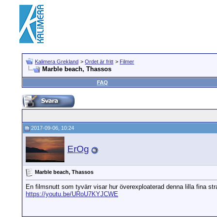
Kalimera Grekland
>
Ordet är fritt
>
Filmer
Marble beach, Thassos
FAQ
2017-09-06, 10:24
ErOg
Marble beach, Thassos
En filmsnutt som tyvärr visar hur överexploaterad denna lilla fina stra
https://youtu.be/URoU7KYJCWE