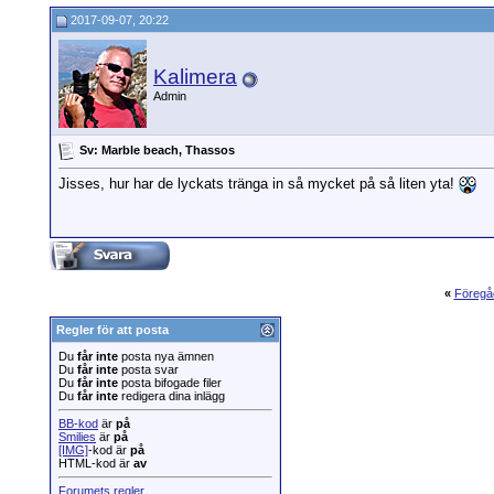
2017-09-07, 20:22
Kalimera
Admin
Sv: Marble beach, Thassos
Jisses, hur har de lyckats tränga in så mycket på så liten yta!
«
Föregå
Regler för att posta
Du
får inte
posta nya ämnen
Du
får inte
posta svar
Du
får inte
posta bifogade filer
Du
får inte
redigera dina inlägg
BB-kod
är
på
Smilies
är
på
[IMG]
-kod är
på
HTML-kod är
av
Forumets regler