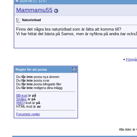
2024-08-17, 12:57
Mammamu55
Naturistbad
Finns det några bra naturistbad som är lätta att komma till?
Vi har hittat det bästa på Samos, men är nyfikna på andra öar ocks
«
Föregå
Regler för att posta
Du
får inte
posta nya ämnen
Du
får inte
posta svar
Du
får inte
posta bifogade filer
Du
får inte
redigera dina inlägg
BB-kod
är
på
Smilies
är
på
[IMG]
-kod är
på
HTML-kod är
av
Forumets regler
Alla tider ä