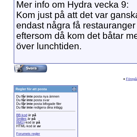
Mer info om Hydra vecka 9:
Kom just på att det var gansk
endast några få restauranger ö
eftersom då kom det båtar med
över lunchtiden.
«
Föregå
Regler för att posta
Du
får inte
posta nya ämnen
Du
får inte
posta svar
Du
får inte
posta bifogade filer
Du
får inte
redigera dina inlägg
BB-kod
är
på
Smilies
är
på
[IMG]
-kod är
på
HTML-kod är
av
Forumets regler