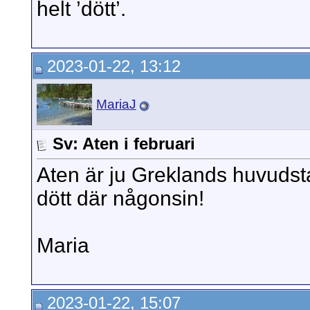
helt ’dött’.
2023-01-22, 13:12
MariaJ
Sv: Aten i februari
Aten är ju Greklands huvudsta
dött där någonsin!
Maria
2023-01-22, 15:07