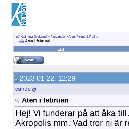
Kalimera Grekland
>
Fastlandet
>
Aten, Pireus & Rafina
Aten i februari
FAQ
2023-01-22, 12:29
cande
Aten i februari
Hej! Vi funderar på att åka til
Akropolis mm. Vad tror ni är 