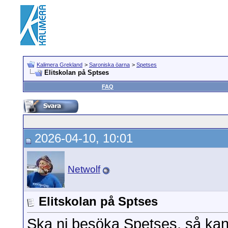
Kalimera Grekland
>
Saroniska öarna
>
Spetses
Elitskolan på Sptses
FAQ
2026-04-10, 10:01
Netwolf
Elitskolan på Sptses
Ska ni besöka Spetses, så ka