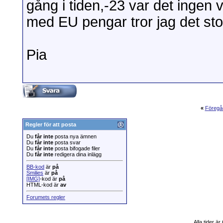
gång i tiden,-23 var det ingen
med EU pengar tror jag det sto
Pia
«
Föregå
Regler för att posta
Du
får inte
posta nya ämnen
Du
får inte
posta svar
Du
får inte
posta bifogade filer
Du
får inte
redigera dina inlägg
BB-kod
är
på
Smilies
är
på
[IMG]
-kod är
på
HTML-kod är
av
Forumets regler
Alla tider ä