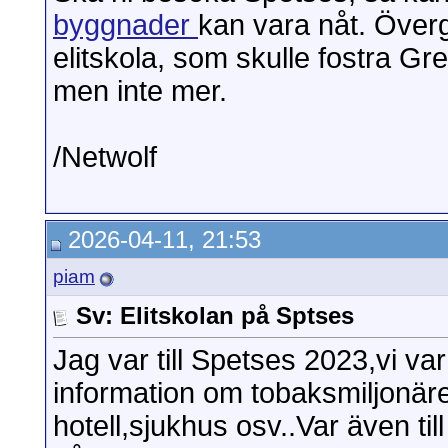
byggnader
kan vara nåt. Över
elitskola, som skulle fostra Gr
men inte mer.
/Netwolf
2026-04-11, 21:53
piam
Sv: Elitskolan på Sptses
Jag var till Spetses 2023,vi var 
information om tobaksmiljonären 
hotell,sjukhus osv..Var även ti