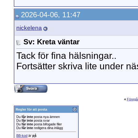
2026-04-06, 11:47
nickelena
Sv: Kreta väntar
Tack för fina hälsningar..
Fortsätter skriva lite under nä
«
Föregå
Regler för att posta
Du
får inte
posta nya ämnen
Du
får inte
posta svar
Du
får inte
posta bifogade filer
Du
får inte
redigera dina inlägg
BB-kod
är
på