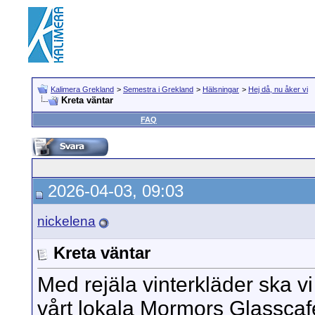
Kalimera Grekland
>
Semestra i Grekland
>
Hälsningar
>
Hej då, nu åker vi
Kreta väntar
FAQ
2026-04-03, 09:03
nickelena
Kreta väntar
Med rejäla vinterkläder ska 
vårt lokala Mormors Glasscafe