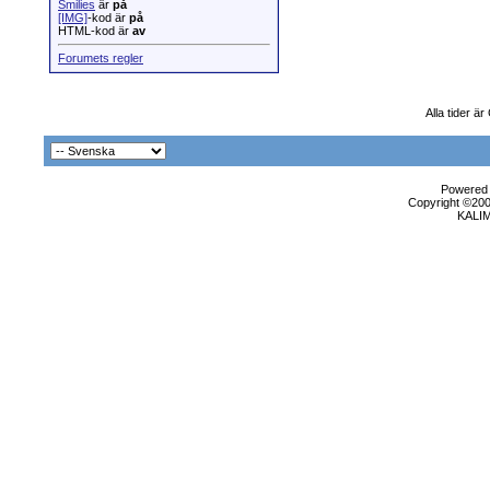
Smilies
är
på
[IMG]
-kod är
på
HTML-kod är
av
Forumets regler
Alla tider ä
Powered b
Copyright ©2000
KALI