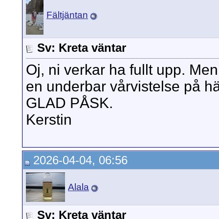
Fältjäntan
Sv: Kreta väntar
Oj, ni verkar ha fullt upp. Me
en underbar vårvistelse på hä
GLAD PÅSK.
Kerstin
2026-04-04, 06:56
Alala
Sv: Kreta väntar