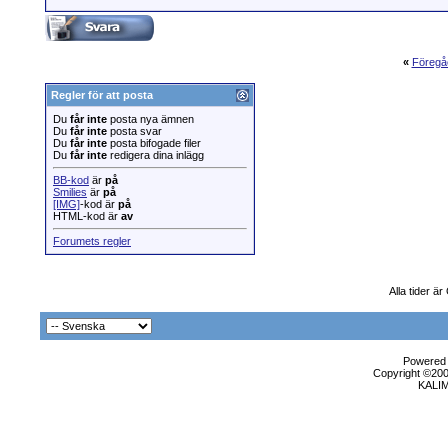
«
Föregå
Regler för att posta
Du
får inte
posta nya ämnen
Du
får inte
posta svar
Du
får inte
posta bifogade filer
Du
får inte
redigera dina inlägg
BB-kod
är
på
Smilies
är
på
[IMG]
-kod är
på
HTML-kod är
av
Forumets regler
Alla tider 
Powered b
Copyright ©2000
KALI