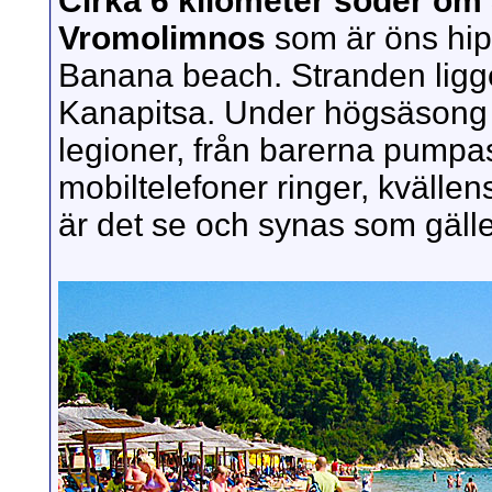
Cirka 6 kilometer söder om 
Vromolimnos
som är öns hip
Banana beach. Stranden ligg
Kanapitsa. Under högsäsong s
legioner, från barerna pump
mobiltelefoner ringer, kvälle
är det se och synas som gälle