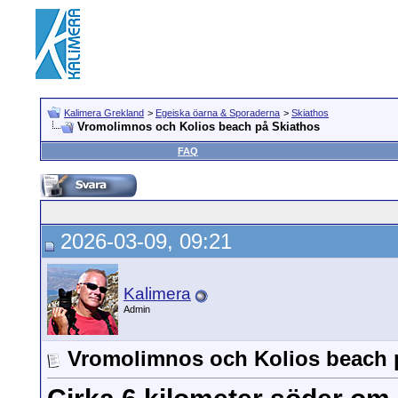
Kalimera Grekland
>
Egeiska öarna & Sporaderna
>
Skiathos
Vromolimnos och Kolios beach på Skiathos
FAQ
2026-03-09, 09:21
Kalimera
Admin
Vromolimnos och Kolios beach 