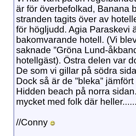
är för överbefolkad, Banana be
stranden tagits över av hote
för högljudd. Agia Paraskevi ä
bakomvarande hotell. (Vi blev 
saknade ”Gröna Lund-åkband
hotellgäst). Östra delen var d
De som vi gillar på södra sid
Dock så är de ”bleka” jämför
Hidden beach på norra sidan. 
mycket med folk där heller......
//Conny