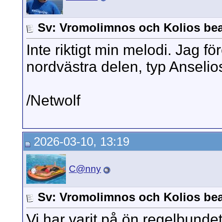
Sv: Vromolimnos och Kolios be
Inte riktigt min melodi. Jag f
nordvästra delen, typ Anselio
/Netwolf
2026-03-10, 13:19
C@nny
Sv: Vromolimnos och Kolios be
Vi har varit på ön regelbunde