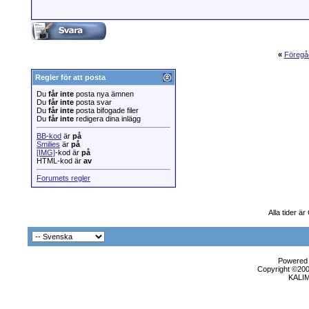
«
Föregå
Regler för att posta
Du
får inte
posta nya ämnen
Du
får inte
posta svar
Du
får inte
posta bifogade filer
Du
får inte
redigera dina inlägg
BB-kod
är
på
Smilies
är
på
[IMG]
-kod är
på
HTML-kod är
av
Forumets regler
Alla tider ä
Powered b
Copyright ©2000
KALI