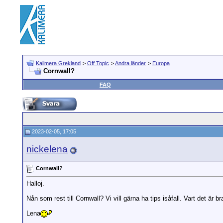
Kalimera Grekland
>
Off Topic
>
Andra länder
>
Europa
Cornwall?
FAQ
2023-02-05, 17:05
nickelena
Cornwall?
Halloj.
Nån som rest till Cornwall? Vi vill gärna ha tips isåfall. Vart det är br
Lena