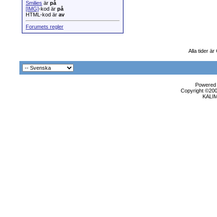
Smilies
är
på
[IMG]
-kod är
på
HTML-kod är
av
Forumets regler
Alla tider ä
Powered b
Copyright ©2000
KALI