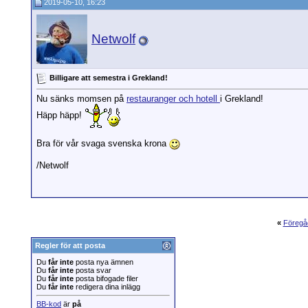
2019-05-10, 16:23
RobEri
Sv: Billigare att semestra i...
2
Netwolf
Sv: Billigare att semestra i...
2019-05-11,
07:47
Netwolf
Billigare att semestra i Grekland!
Nu sänks momsen på
restauranger och hotell
i Grekland!
Häpp häpp!
Bra för vår svaga svenska krona
/Netwolf
«
Föregå
Regler för att posta
Du
får inte
posta nya ämnen
Du
får inte
posta svar
Du
får inte
posta bifogade filer
Du
får inte
redigera dina inlägg
BB-kod
är
på