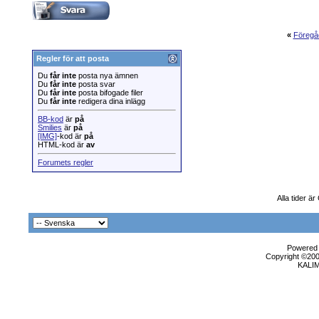
«
Föregå
Regler för att posta
Du
får inte
posta nya ämnen
Du
får inte
posta svar
Du
får inte
posta bifogade filer
Du
får inte
redigera dina inlägg
BB-kod
är
på
Smilies
är
på
[IMG]
-kod är
på
HTML-kod är
av
Forumets regler
Alla tider ä
Powered b
Copyright ©2000
KALI