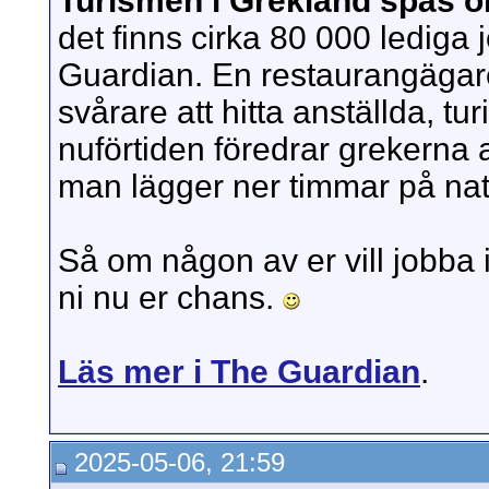
Turismen i Grekland spås ök
det finns cirka 80 000 lediga 
Guardian. En restaurangägare
svårare att hitta anställda, t
nuförtiden föredrar grekerna at
man lägger ner timmar på natt
Så om någon av er vill jobba 
ni nu er chans.
Läs mer i The Guardian
.
2025-05-06, 21:59