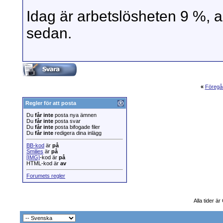
Idag är arbetslösheten 9 %, a
sedan.
«
Föregå
Regler för att posta
Du
får inte
posta nya ämnen
Du
får inte
posta svar
Du
får inte
posta bifogade filer
Du
får inte
redigera dina inlägg
BB-kod
är
på
Smilies
är
på
[IMG]
-kod är
på
HTML-kod är
av
Forumets regler
Alla tider ä