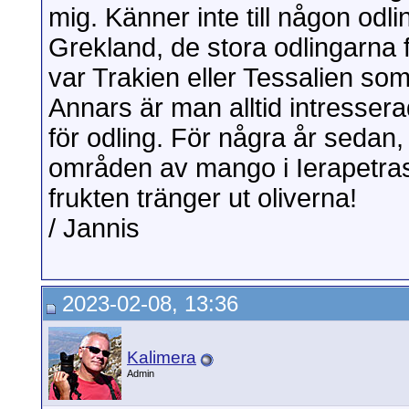
mig. Känner inte till någon odli
Grekland, de stora odlingarna 
var Trakien eller Tessalien so
Annars är man alltid intresserad
för odling. För några år sedan,
områden av mango i Ierapetras 
frukten tränger ut oliverna!
/ Jannis
2023-02-08, 13:36
Kalimera
Admin