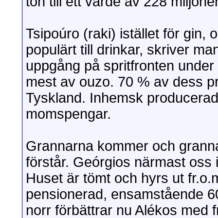
ton till ett värde av 228 miljon
Tsipoúro (raki) istället för gin, 
populärt till drinkar, skriver m
uppgång på spritfronten unde
mest av ouzo. 70 % av dess pro
Tyskland. Inhemsk producerad sp
momspengar.
Grannarna kommer och grannarn
förstår. Geórgios närmast oss i
Huset är tömt och hyrs ut fr.o.
pensionerad, ensamstående 60-
norr förbättrar nu Alékos med 