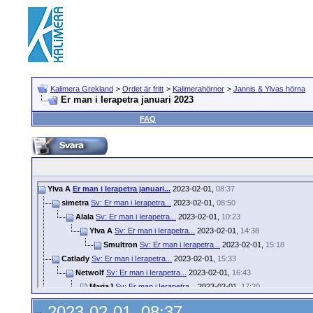
Kalimera Grekland
>
Ordet är fritt
>
Kalimerahörnor
>
Jannis & Ylvas hörna
Er man i Ierapetra januari 2023
FAQ
Ylva A
Er man i Ierapetra januari...
2023-02-01,
08:37
simetra
Sv: Er man i Ierapetra...
2023-02-01,
08:50
Alala
Sv: Er man i Ierapetra...
2023-02-01,
10:23
Ylva A
Sv: Er man i Ierapetra...
2023-02-01,
14:38
Smultron
Sv: Er man i Ierapetra...
2023-02-01,
15:18
Catlady
Sv: Er man i Ierapetra...
2023-02-01,
15:33
Netwolf
Sv: Er man i Ierapetra...
2023-02-01,
16:43
MariaJ
Sv: Er man i Ierapetra...
2023-02-01,
17:20
Sol och hav
Sv: Er man i Ierapetra...
2023-02-02,
00:02
2023-02-01, 08:37