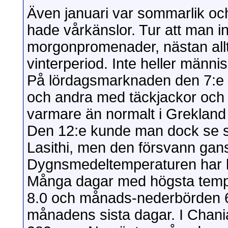
Även januari var sommarlik och
hade vårkänslor. Tur att man in
morgonpromenader, nästan allt
vinterperiod. Inte heller männis
På lördagsmarknaden den 7:e så
och andra med täckjackor och t
varmare än normalt i Grekland o
Den 12:e kunde man dock se snö
Lasithi, men den försvann gan
Dygnsmedeltemperaturen har le
Många dagar med högsta tempe
8.0 och månads-nederbörden 6
månadens sista dagar. I Chania