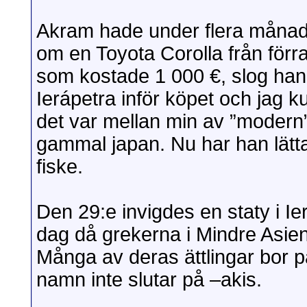
Akram hade under flera månader
om en Toyota Corolla från förr
som kostade 1 000 €, slog han t
Ierápetra inför köpet och jag k
det var mellan min av ”modern” 
gammal japan. Nu har han lättare
fiske.
Den 29:e invigdes en staty i 
dag då grekerna i Mindre Asien 
Många av deras ättlingar bor p
namn inte slutar på –akis.