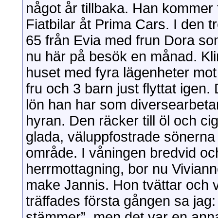
något år tillbaka. Han kommer 
Fiatbilar åt Prima Cars. I den
65 från Evia med frun Dora so
nu här på besök en månad. Klim
huset med fyra lägenheter mot
fru och 3 barn just flyttat igen
lön han har som diversearbetare
hyran. Den räcker till öl och cig
glada, väluppfostrade sönerna s
område. I våningen bredvid oc
herrmottagning, bor nu Viviann
make Jannis. Hon tvättar och v
träffades första gången sa jag:
stämmer”, men det var en ann