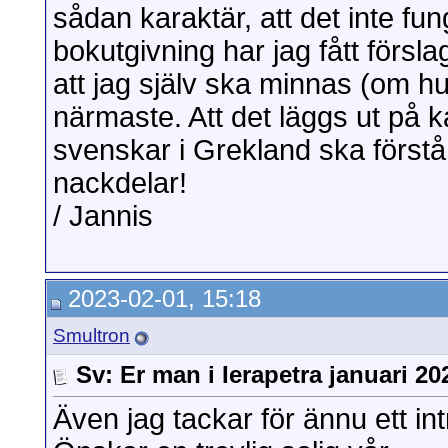
sådan karaktär, att det inte 
bokutgivning har jag fått försla
att jag själv ska minnas (om h
närmaste. Att det läggs ut på k
svenskar i Grekland ska förstå
nackdelar!
/ Jannis
2023-02-01, 15:18
Smultron
Sv: Er man i Ierapetra januari 20
Även jag tackar för ännu ett i