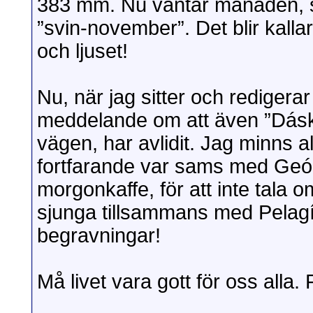
383 mm. Nu väntar månaden, so
”svin-november”. Det blir kalla
och ljuset!
Nu, när jag sitter och redigerar
meddelande om att även ”Dáska
vägen, har avlidit. Jag minns a
fortfarande var sams med Geór
morgonkaffe, för att inte tala 
sjunga tillsammans med Pelagí
begravningar!
Må livet vara gott för oss alla. 