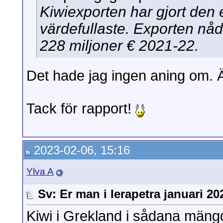
Kiwiexporten har gjort den e
värdefullaste. Exporten nådd
228 miljoner € 2021-22.
Det hade jag ingen aning om. Ä
Tack för rapport!
2023-02-06, 15:16
Ylva A
Sv: Er man i Ierapetra januari 20
Kiwi i Grekland i sådana mängd