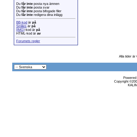
Du
får inte
posta nya ämnen
Du
får inte
posta svar
Du
får inte
posta bifogade filer
Du
får inte
redigera dina inlägg
BB-kod
är
på
Smilies
är
på
[IMG]
-kod är
på
HTML-kod är
av
Forumets regler
Alla tider 
Powered b
Copyright ©2000
KALI