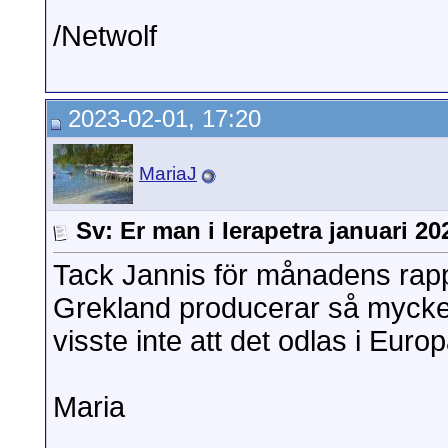
/Netwolf
2023-02-01, 17:20
MariaJ
Sv: Er man i Ierapetra januari 20
Tack Jannis för månadens rappor
Grekland producerar så mycket
visste inte att det odlas i Eur
Maria