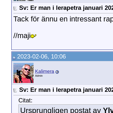
Sv: Er man i Ierapetra januari 20
Tack för ännu en intressant rap
//maji
2023-02-06, 10:06
Kalimera
Admin
Sv: Er man i Ierapetra januari 20
Citat:
Ursprungligen postat av
Yl