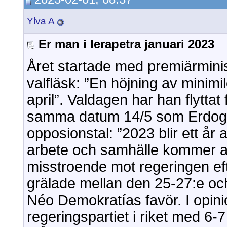
Alala
Sv: Er man i Ierapetra...
2023-02-02,
04:29
maji
Sv: Er man i Ierapetra...
2023-02-03,
09:31
Ylva A
Kalimera
Sv: Er man i Ierapetra...
2023-02-06,
10:06
Ylva A
Sv: Er man i Ierapetra...
2023-02-06,
15:16
Er man i Ierapetra januari 2023
Kalimera
Sv: Er man i Ierapetra...
2023-02-08,
13:36
Året startade med premiärminis
valfläsk: ”En höjning av minim
april”. Valdagen har han flyttat 
samma datum 14/5 som Erdogan v
opposionstal: ”2023 blir ett år 
arbete och samhälle kommer at
misstroende mot regeringen ef
grälade mellan den 25-27:e och
Néo Demokratías favör. I opin
regeringspartiet i riket med 6-