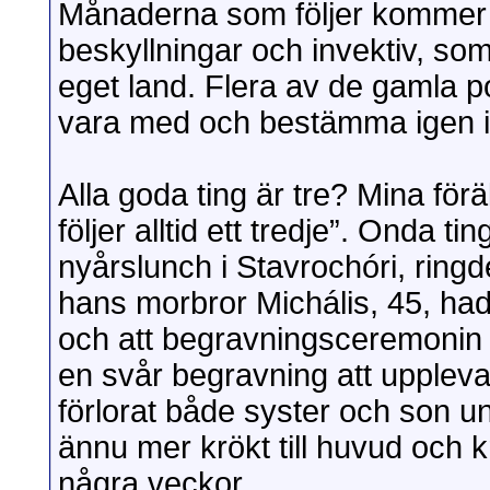
Månaderna som följer kommer at
beskyllningar och invektiv, som 
eget land. Flera av de gamla pol
vara med och bestämma igen i 
Alla goda ting är tre? Mina för
följer alltid ett tredje”. Onda t
nyårslunch i Stavrochóri, ringd
hans morbror Michális, 45, ha
och att begravningsceremonin 
en svår begravning att upple
förlorat både syster och son u
ännu mer krökt till huvud och 
några veckor.