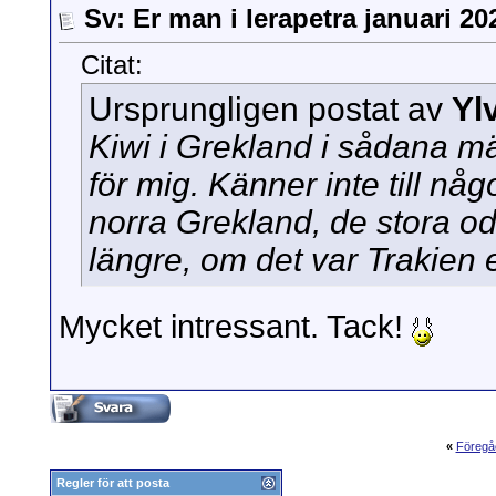
Sv: Er man i Ierapetra januari 20
Citat:
Ursprungligen postat av
Yl
Kiwi i Grekland i sådana m
för mig. Känner inte till någ
norra Grekland, de stora od
längre, om det var Trakien 
Mycket intressant. Tack!
«
Föregå
Regler för att posta