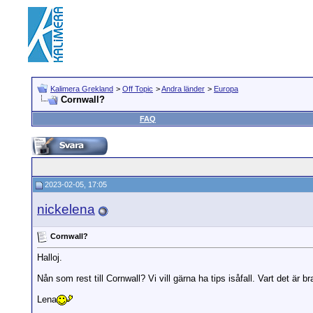
Kalimera Grekland
>
Off Topic
>
Andra länder
>
Europa
Cornwall?
FAQ
2023-02-05, 17:05
nickelena
Cornwall?
Halloj.
Nån som rest till Cornwall? Vi vill gärna ha tips isåfall. Vart det är br
Lena