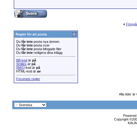
«
Föregå
Regler för att posta
Du
får inte
posta nya ämnen
Du
får inte
posta svar
Du
får inte
posta bifogade filer
Du
får inte
redigera dina inlägg
BB-kod
är
på
Smilies
är
på
[IMG]
-kod är
på
HTML-kod är
av
Forumets regler
Alla tider ä
Powered b
Copyright ©2000
KALI