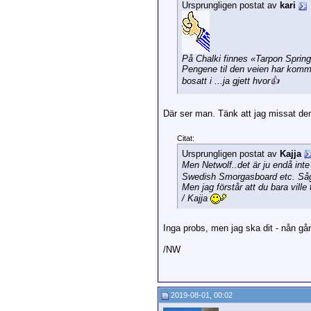
Ursprungligen postat av
kari
På Chalki finnes «Tarpon Sprin
Pengene til den veien har komm
bosatt i ...ja gjett hvor👍
Där ser man. Tänk att jag missat den
Citat:
Ursprungligen postat av
Kajja
Men Netwolf..det är ju endå int
Swedish Smorgasboard etc. Såg
Men jag förstår att du bara ville
/ Kajja
Inga probs, men jag ska dit - nån g
/NW
2019-08-01, 00:02