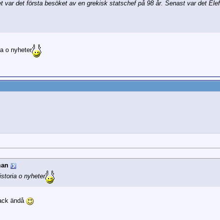
t var det första besöket av en grekisk statschef på 98 år. Senast var det Ele
ia o nyheter
man
storia o nyheter
 tack ändå