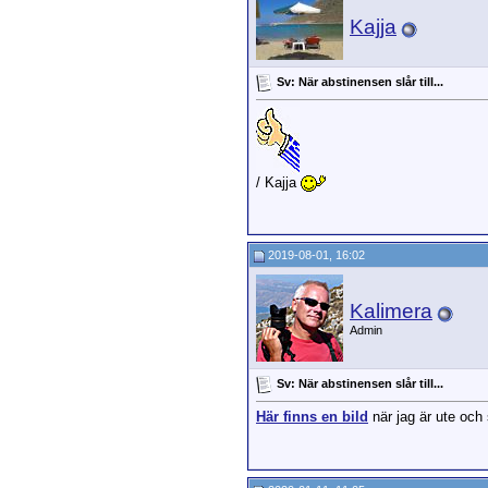
Kajja
Sv: När abstinensen slår till...
/ Kajja
2019-08-01, 16:02
Kalimera
Admin
Sv: När abstinensen slår till...
Här finns en bild
när jag är ute och