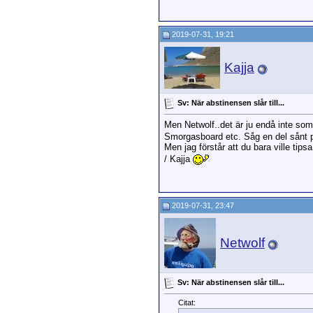
2019-07-31, 19:21
Kajja
Sv: När abstinensen slår till...
Men Netwolf..det är ju endå inte som
Smorgasboard etc. Såg en del sånt 
Men jag förstår att du bara ville tips
/ Kajja
2019-07-31, 23:47
Netwolf
Sv: När abstinensen slår till...
Citat: