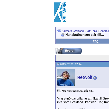
Kalimera Grekland
>
Off Topic
>
Andra 
När abstinensen slår till...
FAQ
2019-07-31, 17:14
Netwolf
När abstinensen slår till...
Vi greknördar gillar ju att åka till 
inte som Grekland" känslan. Jag tror