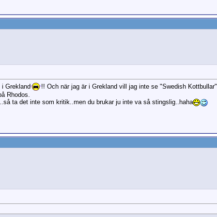
 i Grekland
!! Och när jag är i Grekland vill jag inte se "Swedish Kottbull
på Rhodos.
a..så ta det inte som kritik..men du brukar ju inte va så stingslig..haha