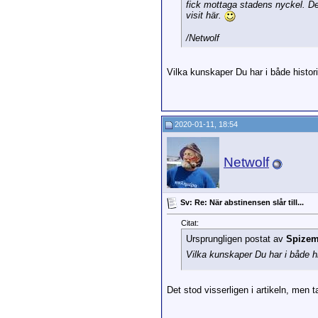
fick mottaga stadens nyckel. De
visit här.
/Netwolf
Vilka kunskaper Du har i både histor
2020-01-11, 18:54
Netwolf
Sv: Re: När abstinensen slår till...
Citat:
Ursprungligen postat av
Spize
Vilka kunskaper Du har i både hi
Det stod visserligen i artikeln, men