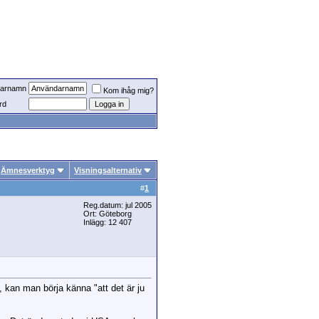
arnamn
Kom ihåg mig?
rd
Ämnesverktyg
Visningsalternativ
#
1
Reg.datum: jul 2005
Ort: Göteborg
Inlägg: 12 407
r, kan man börja känna "att det är ju