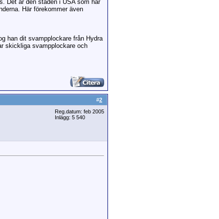
s. Det är den staden i USA som har
ränderna. Här förekommer även
 tog han dit svampplockare från Hydra
ar skickliga svampplockare och
#
2
Reg.datum: feb 2005
Inlägg: 5 540