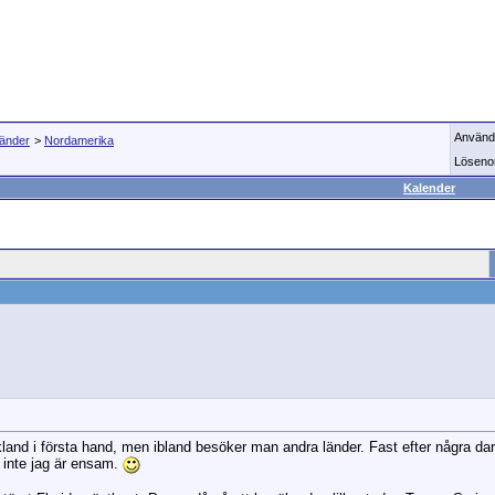
Använd
länder
>
Nordamerika
Löseno
Kalender
Grekland i första hand, men ibland besöker man andra länder. Fast efter några da
 inte jag är ensam.