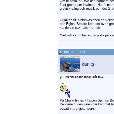
Om ni besöker USA och närmare bestä
flest greker per invånare. Här finn
grekisk sång och musik och det är pop
Orsaken till grekinvasionen är tydli
och Egina. Senare kom det även grek
kunde sin sak.
Läs mer här.
/Netwolf - som har en ny plats på sin "
2019-07-31, 18:41
kari
Sv: När abstinensen slår till...
På Chalki finnes «Tarpon Springs B
Pengene til den veien har kommet fr
bosatt i ...ja gjett hvor👍