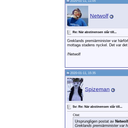
2020-01-11, 11:05
Netwolf
Re: När abstinensen slår till...
Greklands premiärminister var härför
mottaga stadens nyckel. Det var det 
/Netwolf
2020-01-11, 15:35
Spizeman
Sv: Re: När abstinensen slår till...
Citat:
Ursprungligen postat av
Netwol
Greklands premiärminister var h