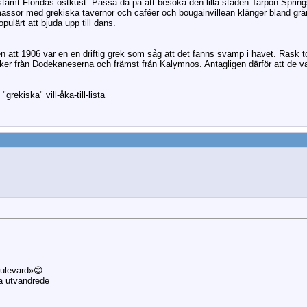
mt Floridas östkust. Passa då på att besöka den lilla staden Tarpon Spring
s massor med grekiska tavernor och caféer och bougainvillean klänger bland g
ulärt att bjuda upp till dans.
gen att 1906 var en en driftig grek som såg att det fanns svamp i havet. Rask
er från Dodekaneserna och främst från Kalymnos. Antagligen därför att de v
grekiska" vill-åka-till-lista
oulevard»😊
a utvandrede