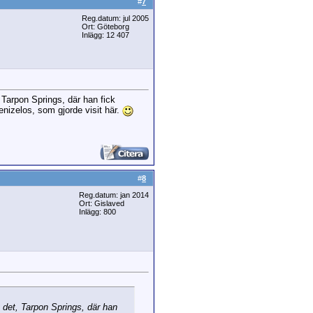
#
7
Reg.datum: jul 2005
Ort: Göteborg
Inlägg: 12 407
 Tarpon Springs, där han fick
enizelos, som gjorde visit här.
#
8
Reg.datum: jan 2014
Ort: Gislaved
Inlägg: 800
 det, Tarpon Springs, där han