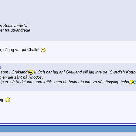
gs Boulevard»😊
et fra utvandrede
, då jag var på Chalki!
e som i Grekland
!! Och när jag är i Grekland vill jag inte se "Swedish Kott
 en del sånt på Rhodos.
 tipsa..så ta det inte som kritik..men du brukar ju inte va så stingslig..haha
ång.