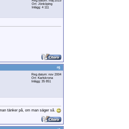
Reg.datum: maj 2015
Ort: Jönköping
Inlägg: 4 111
#
6
Reg.datum: nov 2004
Ort: Karlskrona
Inlägg: 35 851
d man tänker på, om man säger så.