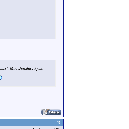
bullar", Mac Donalds, Jysk,
#
5