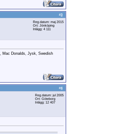
#
3
Reg.datum: maj 2015
Ort: Jönköping
Inlägg: 4 111
ar", Mac Donalds, Jysk, Swedish
#
4
Reg.datum: jul 2005
Ort: Göteborg
Inlägg: 12 407