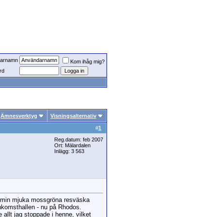
arnamn
Kom ihåg mig?
rd
Ämnesverktyg
Visningsalternativ
#
1
Reg.datum: feb 2007
Ort: Mälardalen
Inlägg: 3 563
es, min mjuka mossgröna resväska
ankomsthallen - nu på Rhodos.
llt jag stoppade i henne, vilket