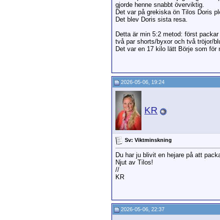
gjorde henne snabbt överviktig.
Det var på grekiska ön Tilos Doris pl
Det blev Doris sista resa.
Detta är min 5:2 metod: först packar 
två par shorts/byxor och två tröjor/
Det var en 17 kilo lätt Börje som för
2026-05-06, 19:24
KR
Sv: Viktminskning
Du har ju blivit en hejare på att pack
Njut av Tilos!
//
KR
2026-05-06, 22:37