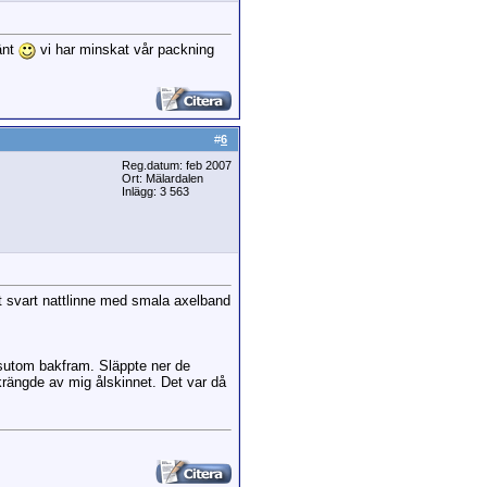
vänt
vi har minskat vår packning
#
6
Reg.datum: feb 2007
Ort: Mälardalen
Inlägg: 3 563
t svart nattlinne med smala axelband
essutom bakfram. Släppte ner de
krängde av mig ålskinnet. Det var då