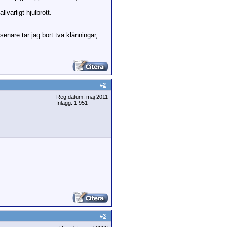
lvarligt hjulbrott.
enare tar jag bort två klänningar,
#
2
Reg.datum: maj 2011
Inlägg: 1 951
#
3