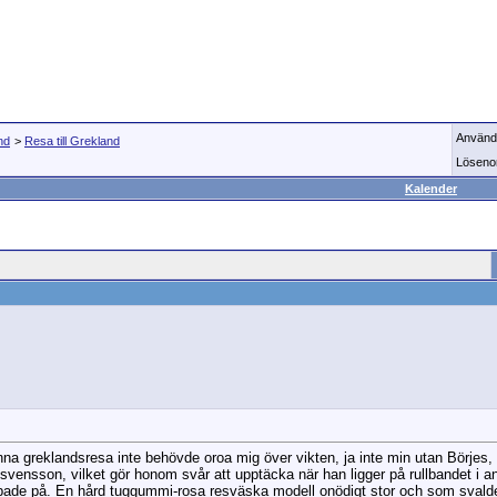
Använd
nd
>
Resa till Grekland
Löseno
Kalender
enna greklandsresa inte behövde oroa mig över vikten, ja inte min utan Börj
vensson, vilket gör honom svår att upptäcka när han ligger på rullbandet i 
pade på. En hård tuggummi-rosa resväska modell onödigt stor och som svalde a