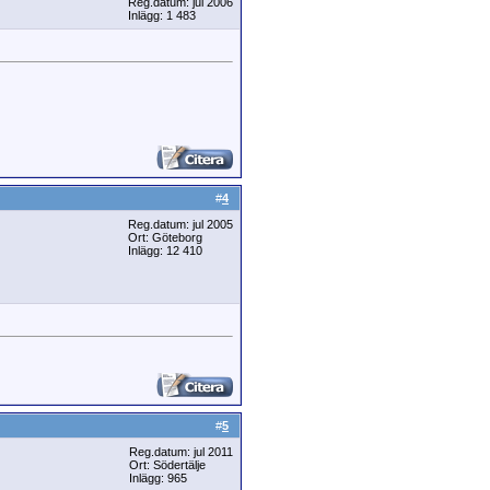
Reg.datum: jul 2006
Inlägg: 1 483
#
4
Reg.datum: jul 2005
Ort: Göteborg
Inlägg: 12 410
#
5
Reg.datum: jul 2011
Ort: Södertälje
Inlägg: 965