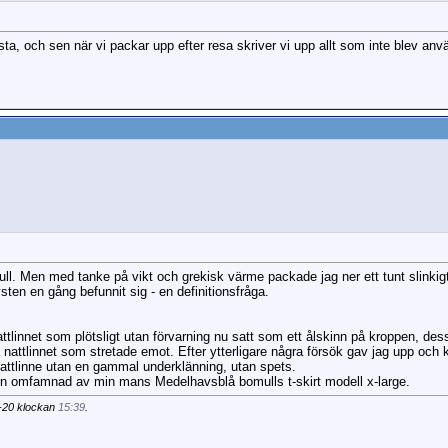
ista, och sen när vi packar upp efter resa skriver vi upp allt som inte blev an
ll. Men med tanke på vikt och grekisk värme packade jag ner ett tunt slinkig
sten en gång befunnit sig - en definitionsfråga.
attlinnet som plötsligt utan förvarning nu satt som ett ålskinn på kroppen, d
nattlinnet som stretade emot. Efter ytterligare några försök gav jag upp och 
 nattlinne utan en gammal underklänning, utan spets.
en omfamnad av min mans Medelhavsblå bomulls t-skirt modell x-large.
5-20 klockan
15:39
.