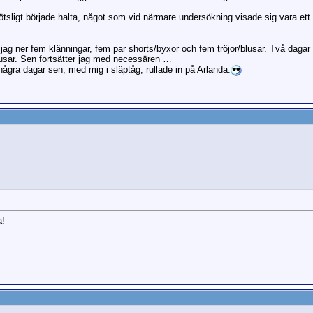
ötsligt började halta, något som vid närmare undersökning visade sig vara ett al
jag ner fem klänningar, fem par shorts/byxor och fem tröjor/blusar. Två dagar s
blusar. Sen fortsätter jag med necessären …
 några dagar sen, med mig i släptåg, rullade in på Arlanda.
a!