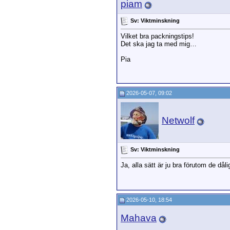
piam
Sv: Viktminskning
Vilket bra packningstips!
Det ska jag ta med mig…
Pia
2026-05-07, 09:02
Netwolf
Sv: Viktminskning
Ja, alla sätt är ju bra förutom de dål
2026-05-10, 18:54
Mahava