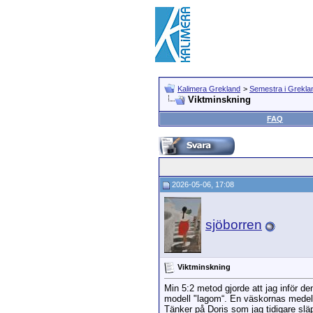
Kalimera Grekland
>
Semestra i Grekla
Viktminskning
FAQ
2026-05-06, 17:08
sjöborren
Viktminskning
Min 5:2 metod gjorde att jag inför d
modell "lagom“. En väskornas medels
Tänker på Doris som jag tidigare slä