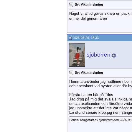
Sv: Viktminskning
Något vi alltid gör är skriva en packl
en hel del genom åren
2026-05-20, 15:33
sjöborren
Sv: Viktminskning
Hemma använder jag nattlinne i bomu
och spetskant vid bysten eller där by
Första natten här på Tilos
Jag drog på mig det svala slinkiga n
smala axelbanden och försökte vrida 
jag upptäckte att det inte var något
En stund senare kröp jag ner i säng
Senast redigerad av sjöborren den 2026-0