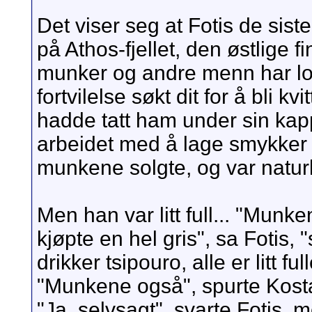
Det viser seg at Fotis de sist
på Athos-fjellet, den østlige f
munker og andre menn har lov
fortvilelse søkt dit for å bli 
hadde tatt ham under sin ka
arbeidet med å lage smykker 
munkene solgte, og var naturlig
Men han var litt full... "Munk
kjøpte en hel gris", sa Fotis, "
drikker tsipouro, alle er litt full
"Munkene også", spurte Kost
"Ja, selvsagt", svarte Fotis,