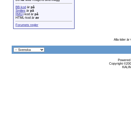
BB-kod
är
på
Smilies
är
på
[IMG]
-kod är
på
HTML-kod är
av
Forumets regler
Alla tider ä
Powered b
Copyright ©2000
KALI