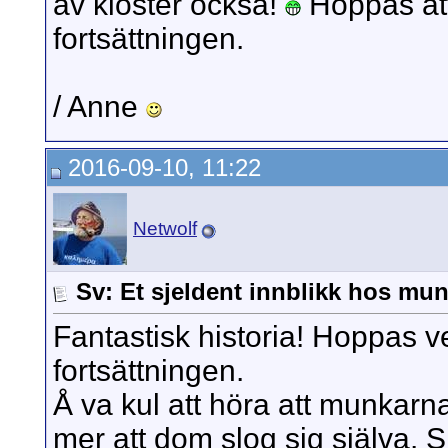
av kloster också!
Hoppas att 
fortsättningen.
/ Anne
2016-09-10, 11:22
Netwolf
Sv: Et sjeldent innblikk hos mun
Fantastisk historia! Hoppas ve
fortsättningen.
Å va kul att höra att munkarna
mer att dom slog sig själva. S