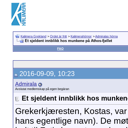
Kalimera Grekland
>
Ordet är fritt
>
Kalimerahörnor
>
Admiralas hörna
Et sjeldent innblikk hos munkene på Athos-fjellet
FAQ
2016-09-09, 10:23
Admirala
Avslutat medlemskap på egen begäran
Et sjeldent innblikk hos munkene
Grekerkjæresten, Kostas, var 
hans egentlige navn). De m