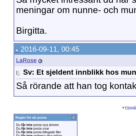
meningar om nunne- och mun
Birgitta.
2016-09-11, 00:45
LaRose
Sv: Et sjeldent innblikk hos mun
Så rörande att han tog kontakt
«
Föregå
Regler för att posta
Du
får inte
posta nya ämnen
Du
får inte
posta svar
Du
får inte
posta bifogade filer
Du
får inte
redigera dina inlägg