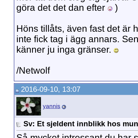
göra det det dan efter
)
Höns tillåts, även fast det ä
inte fick tag i ägg annars. Se
känner ju inga gränser.
/Netwolf
2016-09-10, 13:07
yannis
Sv: Et sjeldent innblikk hos mun
Så mycket intressant du har s