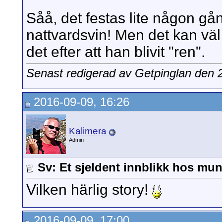
Såå, det festas lite någon gå
nattvardsvin! Men det kan väl
det efter att han blivit "ren".
Senast redigerad av Getpinglan den
2016-09-09, 16:26
Kalimera
Admin
Sv: Et sjeldent innblikk hos mun
Vilken härlig story!
2016-09-09, 17:00