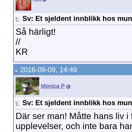
Sv: Et sjeldent innblikk hos mun
Så härligt!
//
KR
2016-09-09, 14:49
Monica P
Sv: Et sjeldent innblikk hos mun
Där ser man! Måtte hans liv i 
upplevelser, och inte bara ha