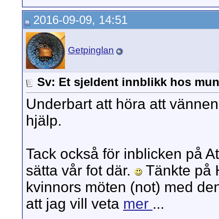
2016-09-09, 14:51
Getpinglan
Sv: Et sjeldent innblikk hos mun
Underbart att höra att vänne
hjälp.
Tack också för inblicken på At
sätta vår fot där.
Tänkte på H
kvinnors möten (not) med den 
att jag vill veta
mer
...