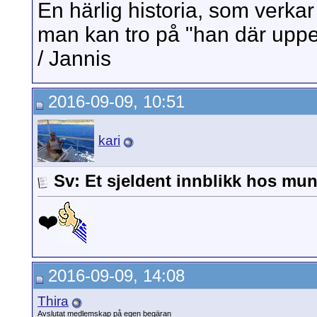
En härlig historia, som verkar
man kan tro på "han där uppe
/ Jannis
2016-09-09, 10:51
kari
Sv: Et sjeldent innblikk hos mun
❤️
2016-09-09, 14:08
Thira
Avslutat medlemskap på egen begäran