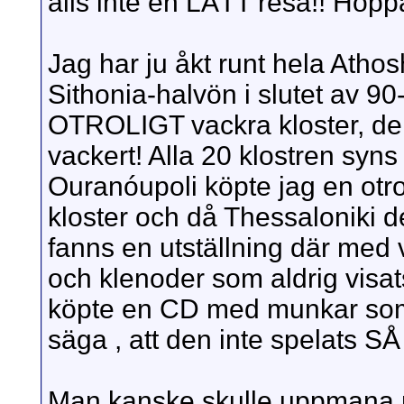
alls inte en LÄTT resa!! Hoppas
Jag har ju åkt runt hela Athos
Sithonia-halvön i slutet av 90-
OTROLIGT vackra kloster, de 
vackert! Alla 20 klostren syns
Ouranóupoli köpte jag en otro
kloster och då Thessaloniki d
fanns en utställning där med 
och klenoder som aldrig visats
köpte en CD med munkar som s
säga , att den inte spelats 
Man kanske skulle uppmana 