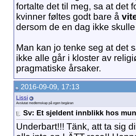
fortalte det til meg, sa at d
kvinner føltes godt bare å
vit
dersom de en dag ikke skulle
Man kan jo tenke seg at det 
ikke alle går i kloster av rel
pragmatiske årsaker.
2016-09-09, 17:13
Lissi
Avslutat medlemskap på egen begäran
Sv: Et sjeldent innblikk hos mun
Underbart!!! Tänk, att ta sig di