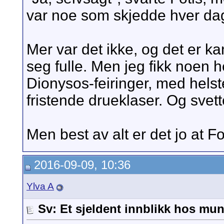
var noe som skjedde hver da
Mer var det ikke, og det er ka
seg fulle. Men jeg fikk noen h
Dionysos-feiringer, med helste
fristende drueklaser. Og svet
Men best av alt er det jo at Fo
2016-09-09, 10:36
Ylva A
Sv: Et sjeldent innblikk hos mun