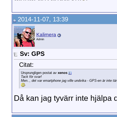
2014-11-07, 13:39
Kalimera
Admin
Sv: GPS
Citat:
Ursprungligen postat av
xenos
Tack för svar!
Men.., det var emartphone jag ville undvika - GPS-en är inte tä
.
Då kan jag tyvärr inte hjälpa 