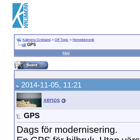
Kalimera Grekland
>
Off Topic
>
Hemelektronik
GPS
FAQ
2014-11-05, 11:21
xenos
GPS
Dags för modernisering.