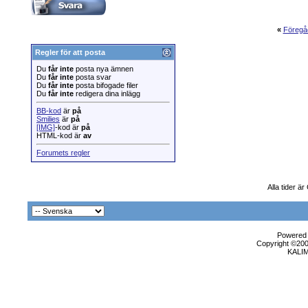
«
Föregå
Regler för att posta
Du
får inte
posta nya ämnen
Du
får inte
posta svar
Du
får inte
posta bifogade filer
Du
får inte
redigera dina inlägg
BB-kod
är
på
Smilies
är
på
[IMG]
-kod är
på
HTML-kod är
av
Forumets regler
Alla tider ä
Powered b
Copyright ©2000
KALI