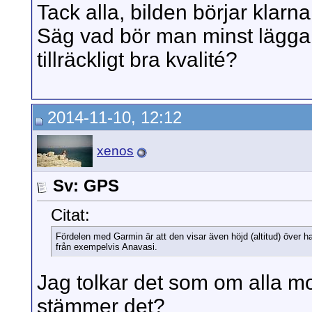
Tack alla, bilden börjar klarna
Säg vad bör man minst lägga 
tillräckligt bra kvalité?
2014-11-10, 12:12
xenos
Sv: GPS
Citat:
Fördelen med Garmin är att den visar även höjd (altitud) över ha
från exempelvis Anavasi.
Jag tolkar det som om alla mo
stämmer det?