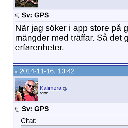
Sv: GPS
När jag söker i app store på 
mängder med träffar. Så det 
erfarenheter.
2014-11-16, 10:42
Kalimera
Admin
Sv: GPS
Citat: