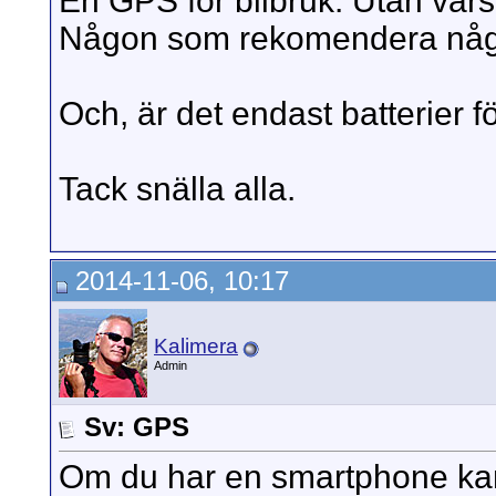
En GPS för bilbruk. Utan värs
Någon som rekomendera något 
Och, är det endast batterier 
Tack snälla alla.
2014-11-06, 10:17
Kalimera
Admin
Sv: GPS
Om du har en smartphone k