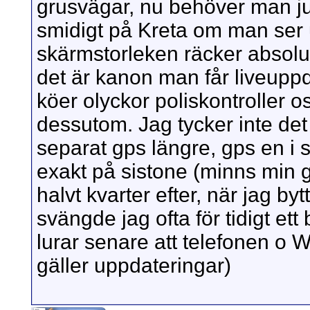
grusvägar, nu behöver man ju 
smidigt på Kreta om man ser
skärmstorleken räcker absolut
det är kanon man får liveupp
köer olyckor poliskontroller os
dessutom. Jag tycker inte de
separat gps längre, gps en i 
exakt på sistone (minns min g
halvt kvarter efter, när jag byt
svängde jag ofta för tidigt et
lurar senare att telefonen o 
gäller uppdateringar)