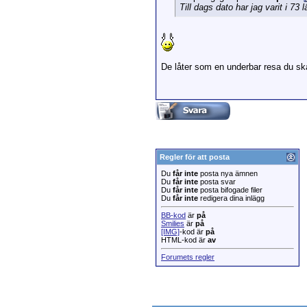
Till dags dato har jag varit i 73
De låter som en underbar resa du sk
Regler för att posta
Du
får inte
posta nya ämnen
Du
får inte
posta svar
Du
får inte
posta bifogade filer
Du
får inte
redigera dina inlägg
BB-kod
är
på
Smilies
är
på
[IMG]
-kod är
på
HTML-kod är
av
Forumets regler