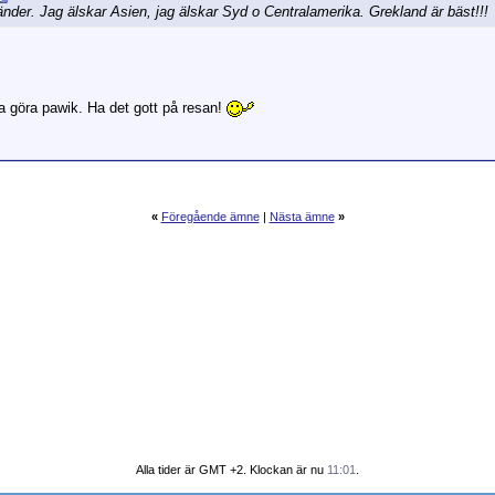
 länder. Jag älskar Asien, jag älskar Syd o Centralamerika. Grekland är bäst!!!
a göra pawik. Ha det gott på resan!
«
Föregående ämne
|
Nästa ämne
»
Alla tider är GMT +2. Klockan är nu
11:01
.