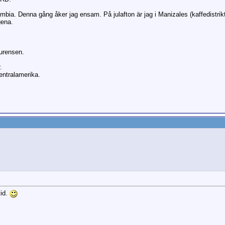
lombia. Denna gång åker jag ensam. På julafton är jag i Manizales (kaffedistrik
gena.
kurensen.
.
entralamerika.
tid.