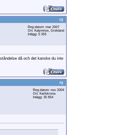
#
3
Reg.datum: mar 2007
Ort: Kalymnos, Grekland
Inlägg: 5 355
ppståndelse då och det kanske du inte
#
4
Reg.datum: nov 2004
Ort: Karlskrona
Inlägg: 35 854