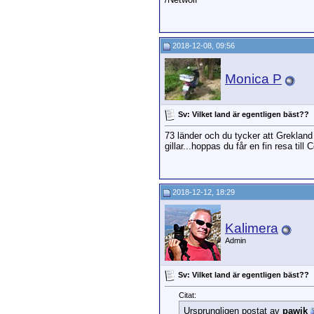
2018-12-08, 09:56
Monica P
Sv: Vilket land är egentligen bäst??
73 länder och du tycker att Grekland 
gillar...hoppas du får en fin resa till
2018-12-12, 18:29
Kalimera
Admin
Sv: Vilket land är egentligen bäst??
Citat:
Ursprungligen postat av
pawik