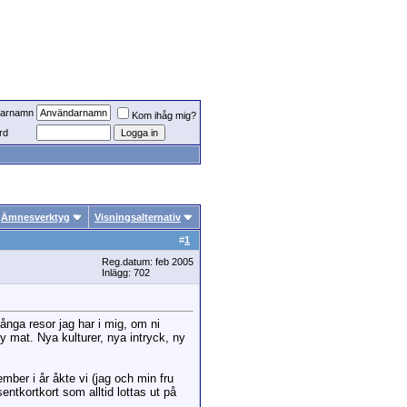
arnamn
Kom ihåg mig?
rd
Ämnesverktyg
Visningsalternativ
#
1
Reg.datum: feb 2005
Inlägg: 702
långa resor jag har i mig, om ni
y mat. Nya kulturer, nya intryck, ny
ber i år åkte vi (jag och min fru
ntkortkort som alltid lottas ut på