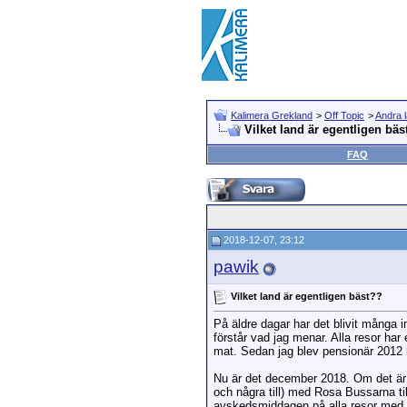
Kalimera Grekland
>
Off Topic
>
Andra 
Vilket land är egentligen bäs
FAQ
2018-12-07, 23:12
pawik
Vilket land är egentligen bäst??
På äldre dagar har det blivit många i
förstår vad jag menar. Alla resor har
mat. Sedan jag blev pensionär 2012 h
Nu är det december 2018. Om det är n
och några till) med Rosa Bussarna ti
avskedsmiddagen på alla resor med