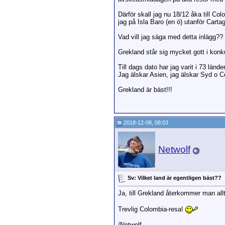
Därför skall jag nu 18/12 åka till Co
jag på Isla Baro (en ö) utanför Carta
Vad vill jag säga med detta inlägg??
Grekland står sig mycket gott i kon
Till dags dato har jag varit i 73 länder
Jag älskar Asien, jag älskar Syd o C
Grekland är bäst!!!
2018-12-08, 08:03
Netwolf
Sv: Vilket land är egentligen bäst??
Ja, till Grekland återkommer man all
Trevlig Colombia-resa!
/Netwolf