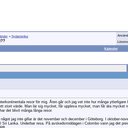
Använd
länder
>
Sydamerika
t??
Löseno
Kalender
nterkontinentala resor för mig. Åren går och jag vet inte hur många ytterligare 
 ett stort värde. Man lär sig mycket, får uppleva mycket, man får äta mycket n
ar det blivit många långa resor.
ågot jag inte gillar är det november och december i Göteborg. I oktober-novem
ll Sri Lanka. Underbar resa. På avskedsmiddagen i Colombo vann jag det prese
 RB.