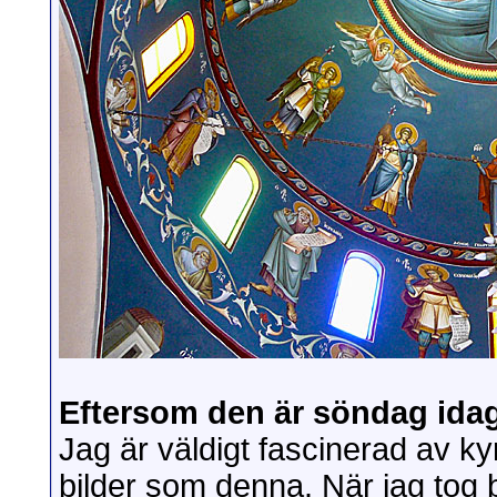
Eftersom den är söndag idag
Jag är väldigt fascinerad av k
bilder som denna. När jag tog b