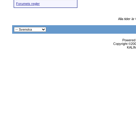
Forumets regler
Alla tider ä
Powered b
Copyright ©2000
KALI