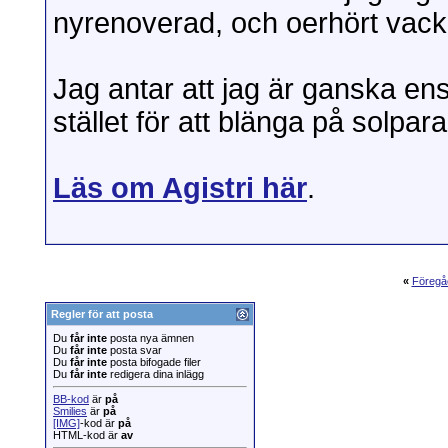
nyrenoverad, och oerhört vack
Jag antar att jag är ganska en
stället för att blänga på solpara
Läs om Agistri här
.
«
Föregå
Regler för att posta
Du
får inte
posta nya ämnen
Du
får inte
posta svar
Du
får inte
posta bifogade filer
Du
får inte
redigera dina inlägg
BB-kod
är
på
Smilies
är
på
[IMG]
-kod är
på
HTML-kod är
av