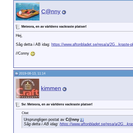
C@nny
Meteora, en av världens vackraste platser!
Hej,
Såg detta i AB idag:
https://www.aftonbladet.se/resa/a/2G...kraste-p
//Conny
2019-08-13, 11:14
kimmen
Sv: Meteora, en av världens vackraste platser!
Citat:
Ursprungligen postat av
C@nny
Såg detta i AB idag:
https://www.aftonbladet.se/resa/a/2G...kra