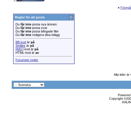
«
Föregå
Regler för att posta
Du
får inte
posta nya ämnen
Du
får inte
posta svar
Du
får inte
posta bifogade filer
Du
får inte
redigera dina inlägg
BB-kod
är
på
Smilies
är
på
[IMG]
-kod är
på
HTML-kod är
av
Forumets regler
Alla tider ä
Powered b
Copyright ©2000
KALI