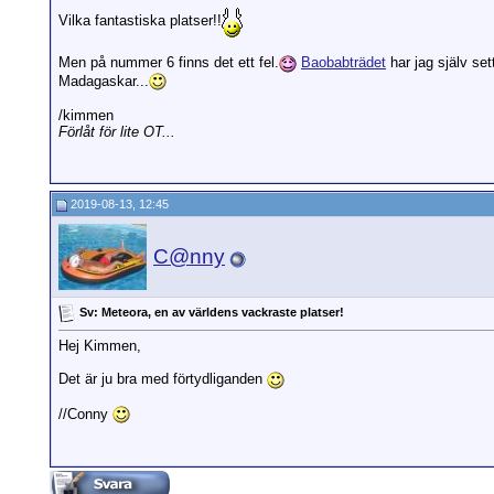
Vilka fantastiska platser!!
Men på nummer 6 finns det ett fel.
Baobabträdet
har jag själv se
Madagaskar...
/kimmen
Förlåt för lite OT...
2019-08-13, 12:45
C@nny
Sv: Meteora, en av världens vackraste platser!
Hej Kimmen,
Det är ju bra med förtydliganden
//Conny