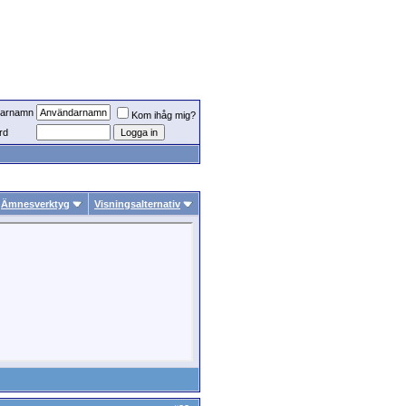
arnamn
Kom ihåg mig?
rd
Ämnesverktyg
Visningsalternativ