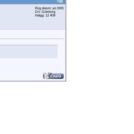
#
38
Reg.datum: jul 2005
Ort: Göteborg
Inlägg: 12 409
:08
2-17,
07:25
2-17,
18:34
4
2019-12-17,
22:49
gebild 904
2019-12-18,
11:39
Sv: Frågebild 904
2019-12-21,
12:20