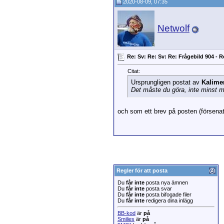
2020-08-09, 07:35
Netwolf
Re: Sv: Re: Sv: Re: Frågebild 904 - R
Citat:
Ursprungligen postat av
Kalime
Det måste du göra, inte minst m
och som ett brev på posten (försenat
Regler för att posta
Du
får inte
posta nya ämnen
Du
får inte
posta svar
Du
får inte
posta bifogade filer
Du
får inte
redigera dina inlägg
BB-kod
är
på
Smilies
är
på