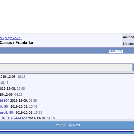
Använd
or (ej grekiska)
Cassis i Frankrike
Löseno
Kalender
019-12-08,
18:28
,
18:46
019-12-08,
19:08
19-12-09,
04:29
ild 904
2019-12-09,
05:38
ild 904
2019-12-09,
10:46
gebild 904
2019-12-09,
15:29
: Sv: Frågebild 904
2019-12-10,
07:10
v: Frågebild 904
2019-12-10,
07:45
Prev
Next
kelena
Sv: Frågebild 904
2019-12-10,
10:00