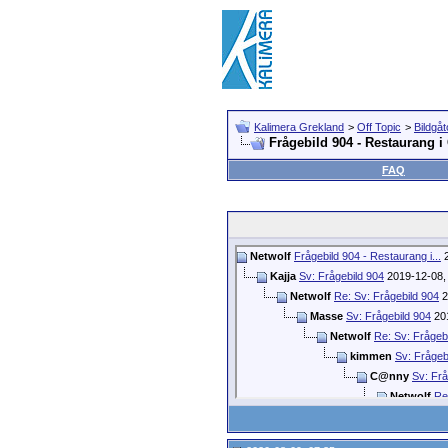
Kalimera Grekland
>
Off Topic
>
Bildgåt
Frågebild 904 - Restaurang i 
FAQ
Netwolf
Frågebild 904 - Restaurang i...
2
Kajja
Sv: Frågebild 904
2019-12-08
Netwolf
Re: Sv: Frågebild 904
2
Masse
Sv: Frågebild 904
20
Netwolf
Re: Sv: Frågeb
kimmen
Sv: Frågeb
C@nny
Sv: Frå
Netwolf
Re
Kajja
S
nic