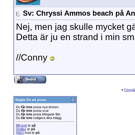
Sv: Chryssi Ammos beach på A
Nej, men jag skulle mycket gär
Detta är ju en strand i min s
//Conny
«
Föregå
Regler för att posta
Du
får inte
posta nya ämnen
Du
får inte
posta svar
Du
får inte
posta bifogade filer
Du
får inte
redigera dina inlägg
BB-kod
är
på
Smilies
är
på
[IMG]
-kod är
på