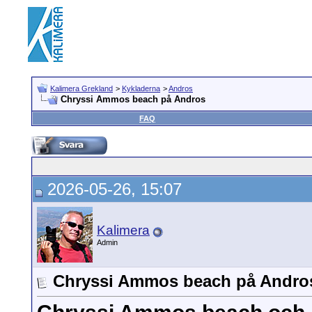
Kalimera Grekland
>
Kykladerna
>
Andros
Chryssi Ammos beach på Andros
FAQ
2026-05-26, 15:07
Kalimera
Admin
Chryssi Ammos beach på Andro