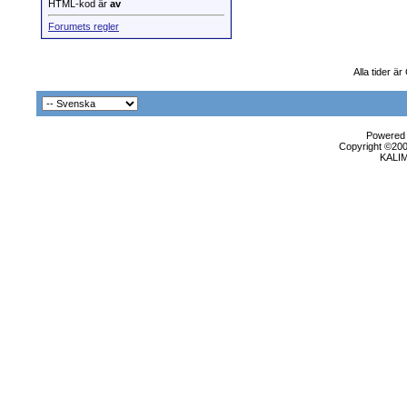
HTML-kod är
av
Forumets regler
Alla tider ä
Powered b
Copyright ©2000
KALI