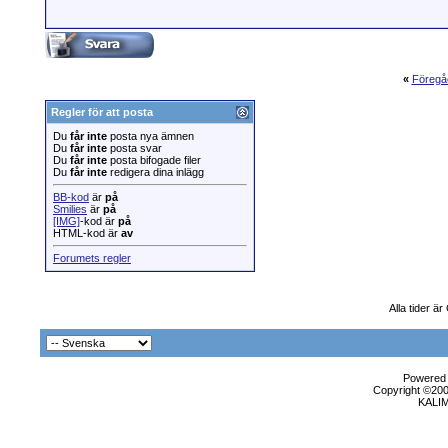
«
Föregå
Regler för att posta
Du
får inte
posta nya ämnen
Du
får inte
posta svar
Du
får inte
posta bifogade filer
Du
får inte
redigera dina inlägg
BB-kod
är
på
Smilies
är
på
[IMG]
-kod är
på
HTML-kod är
av
Forumets regler
Alla tider ä
Powered b
Copyright ©2000
KALI