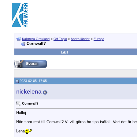
Kalimera Grekland
>
Off Topic
>
Andra länder
>
Europa
Cornwall?
FAQ
2023-02-05, 17:05
nickelena
Cornwall?
Halloj.
Nån som rest till Cornwall? Vi vill gärna ha tips isåfall. Vart det är br
Lena