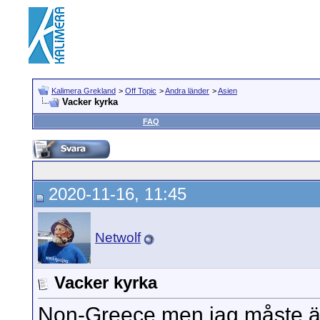
Kalimera Grekland
>
Off Topic
>
Andra länder
>
Asien
Vacker kyrka
FAQ
2020-11-16, 11:45
Netwolf
Vacker kyrka
Non-Greece men jag måste änd