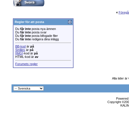
«
Föregå
Regler för att posta
Du
får inte
posta nya ämnen
Du
får inte
posta svar
Du
får inte
posta bifogade filer
Du
får inte
redigera dina inlägg
BB-kod
är
på
Smilies
är
på
[IMG]
-kod är
på
HTML-kod är
av
Forumets regler
Alla tider ä
Powered b
Copyright ©2000
KALI