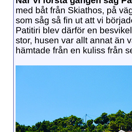
När vi första gången såg Pati
med båt från Skiathos, på vä
som såg så fin ut att vi börja
Patitiri blev därför en besvik
stor, husen var allt annat än 
hämtade från en kuliss från se