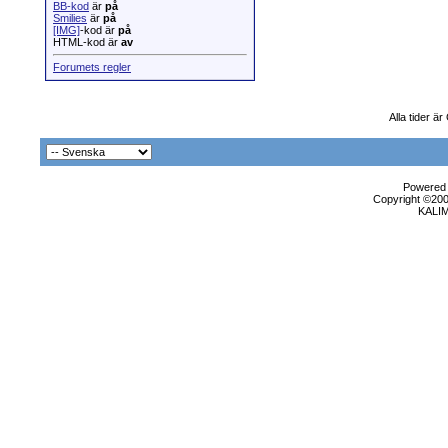
BB-kod
är
på
Smilies
är
på
[IMG]
-kod är
på
HTML-kod är
av
Forumets regler
Alla tider ä
Powered b
Copyright ©2000
KALI