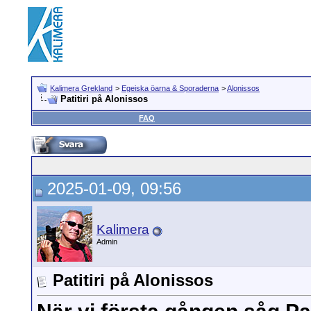
Kalimera Grekland
>
Egeiska öarna & Sporaderna
>
Alonissos
Patitiri på Alonissos
FAQ
2025-01-09, 09:56
Kalimera
Admin
Patitiri på Alonissos