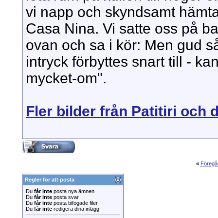
vi napp och skyndsamt hämtad
Casa Nina. Vi satte oss på ba
ovan och sa i kör: Men gud så 
intryck förbyttes snart till - ka
mycket-om".
Fler bilder från Patitiri och 
«
Föregå
Regler för att posta
Du
får inte
posta nya ämnen
Du
får inte
posta svar
Du
får inte
posta bifogade filer
Du
får inte
redigera dina inlägg