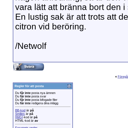
vara lätt att bränna bort den i 
En lustig sak är att trots att d
citron vid beröring.
/Netwolf
«
Föregå
Regler för att posta
Du
får inte
posta nya ämnen
Du
får inte
posta svar
Du
får inte
posta bifogade filer
Du
får inte
redigera dina inlägg
BB-kod
är
på
Smilies
är
på
[IMG]
-kod är
på
HTML-kod är
av
Forumets regler