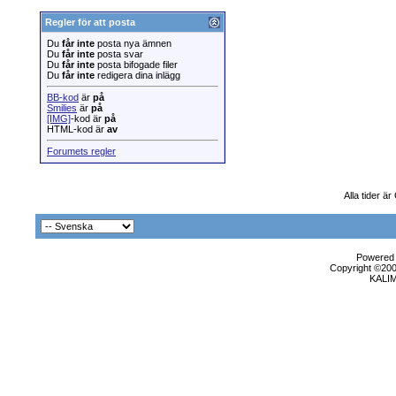
Regler för att posta
Du
får inte
posta nya ämnen
Du
får inte
posta svar
Du
får inte
posta bifogade filer
Du
får inte
redigera dina inlägg
BB-kod
är
på
Smilies
är
på
[IMG]
-kod är
på
HTML-kod är
av
Forumets regler
Alla tider ä
Powered b
Copyright ©2000
KALI