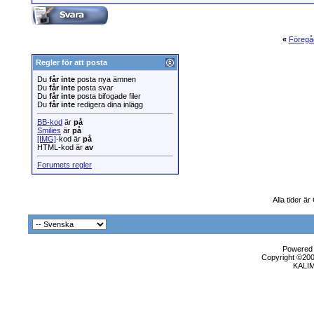
«
Föregå
Regler för att posta
Du
får inte
posta nya ämnen
Du
får inte
posta svar
Du
får inte
posta bifogade filer
Du
får inte
redigera dina inlägg
BB-kod
är
på
Smilies
är
på
[IMG]
-kod är
på
HTML-kod är
av
Forumets regler
Alla tider ä
Powered b
Copyright ©2000
KALI