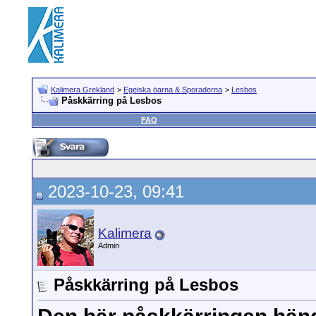
Kalimera Grekland
>
Egeiska öarna & Sporaderna
>
Lesbos
Påskkärring på Lesbos
FAQ
2023-10-23, 09:41
Kalimera
Admin
Påskkärring på Lesbos