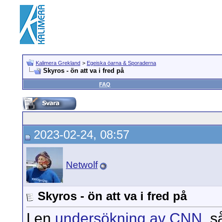
Kalimera Grekland
>
Egeiska öarna & Sporaderna
Skyros - ön att va i fred på
FAQ
2023-02-24, 08:57
Netwolf
Skyros - ön att va i fred på
I en
undersökning av CNN
, 