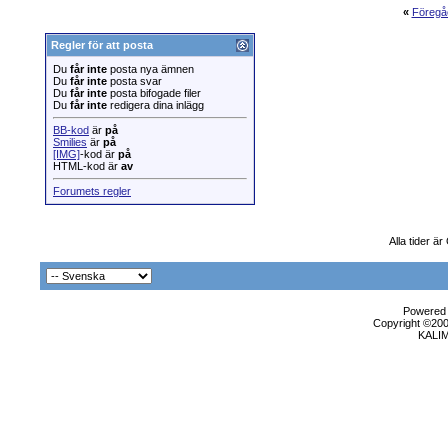
«
Föregå
Regler för att posta
Du
får inte
posta nya ämnen
Du
får inte
posta svar
Du
får inte
posta bifogade filer
Du
får inte
redigera dina inlägg
BB-kod
är
på
Smilies
är
på
[IMG]
-kod är
på
HTML-kod är
av
Forumets regler
Alla tider ä
Powered b
Copyright ©2000
KALI