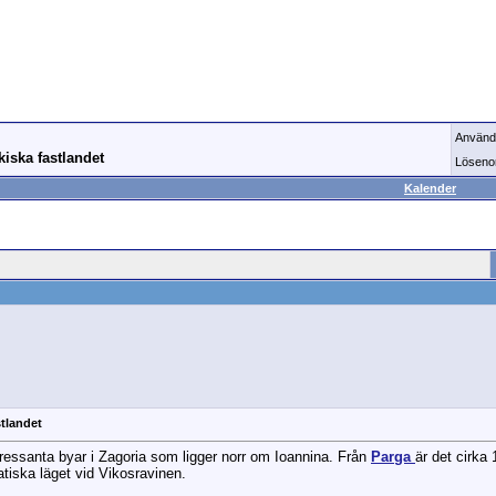
Använd
iska fastlandet
Löseno
Kalender
stlandet
ressanta byar i Zagoria som ligger norr om Ioannina. Från
Parga
är det cirka
tiska läget vid Vikosravinen.