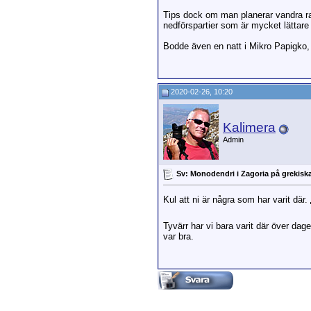
Tips dock om man planerar vandra ravi
nedförspartier som är mycket lätta
Bodde även en natt i Mikro Papigko, v
2020-02-26, 10:20
Kalimera
Admin
Sv: Monodendri i Zagoria på grekiska
Kul att ni är några som har varit där.
Tyvärr har vi bara varit där över da
var bra.