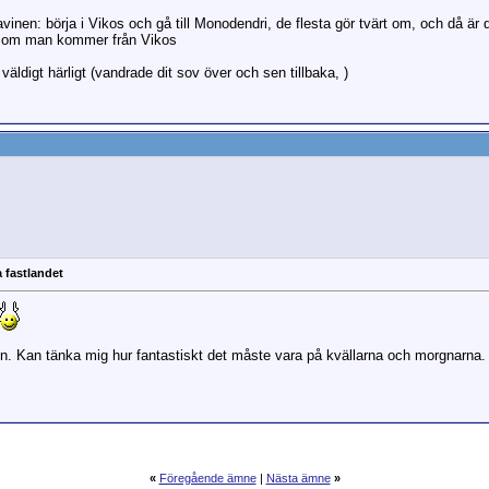
nen: börja i Vikos och gå till Monodendri, de flesta gör tvärt om, och då är d
re om man kommer från Vikos
äldigt härligt (vandrade dit sov över och sen tillbaka, )
 fastlandet
gen. Kan tänka mig hur fantastiskt det måste vara på kvällarna och morgnarna.
«
Föregående ämne
|
Nästa ämne
»