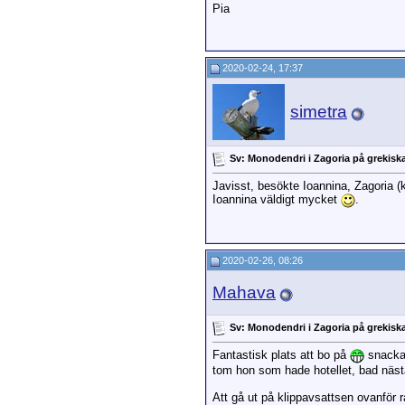
Pia
2020-02-24, 17:37
simetra
Sv: Monodendri i Zagoria på grekiska
Javisst, besökte Ioannina, Zagoria (
Ioannina väldigt mycket
.
2020-02-26, 08:26
Mahava
Sv: Monodendri i Zagoria på grekiska
Fantastisk plats att bo på
snacka 
tom hon som hade hotellet, bad näst
Att gå ut på klippavsattsen ovanför r