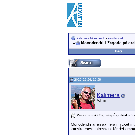
Kalimera Grekland
>
Fastlandet
Monodendri i Zagoria på grek
FAQ
2020-02-24, 10:29
Kalimera
Admin
Monodendri i Zagoria på grekiska fa
Monodendri är en av flera mycket int
kanske mest intressant för det drama