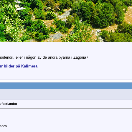
odendri, eller i någon av de andra byarna i Zagoria?
r bilder på Kalimera
.
 fastlandet
eora.