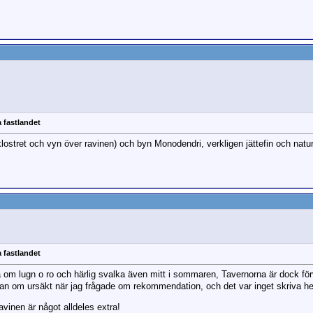
 fastlandet
klostret och vyn över ravinen) och byn Monodendri, verkligen jättefin och natu
 fastlandet
om lugn o ro och härlig svalka även mitt i sommaren, Tavernorna är dock fö
an om ursäkt när jag frågade om rekommendation, och det var inget skriva h
avinen är något alldeles extra!