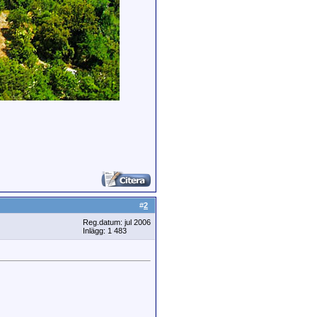
#
2
Reg.datum: jul 2006
Inlägg: 1 483