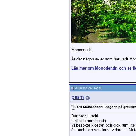
Monodendri.
Är det någon av er som har varit Mon
Läs mer om Monodendri och se fle
2020-02-24, 14:31
piam
Sv: Monodendri i Zagoria på grekiska
Där har vi varit!
Fint och annorlunda.
Vi besökte klostret och gick runt lite
åt lunch och sen for vi vidare till Met