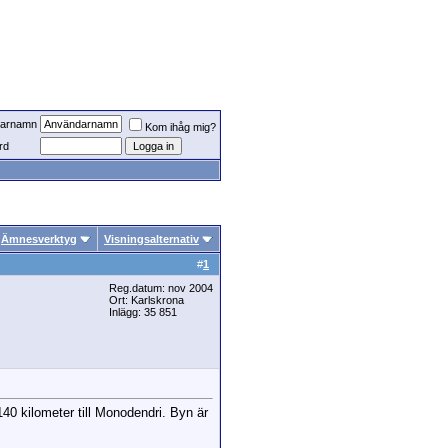
arnamn
Kom ihåg mig?
rd
Ämnesverktyg
Visningsalternativ
#
1
Reg.datum: nov 2004
Ort: Karlskrona
Inlägg: 35 851
 140 kilometer till Monodendri. Byn är