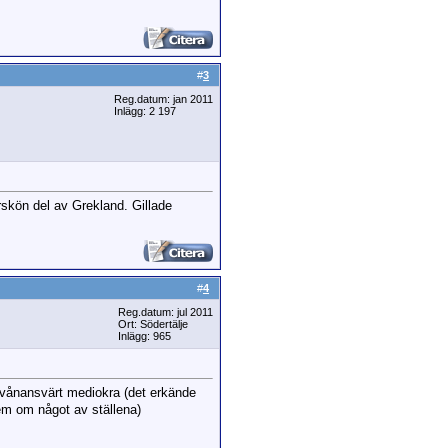
#
3
Reg.datum: jan 2011
Inlägg: 2 197
rskön del av Grekland. Gillade
#
4
Reg.datum: jul 2011
Ort: Södertälje
Inlägg: 965
rvånansvärt mediokra (det erkände
em om något av ställena)