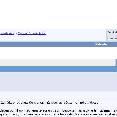
Använd
imerahörnor
>
Monica Pizanias hörna
Löseno
Kalender
a åskådare, otroliga Kenyaner, mängder av trötta men nöjda löpare...
r dagen och ihop med yngste sonen , som besökte mig, gick vi till Kallimarmaro
g stämning , inte bara på stadion utan i hela city. Många avenyer var avstängd