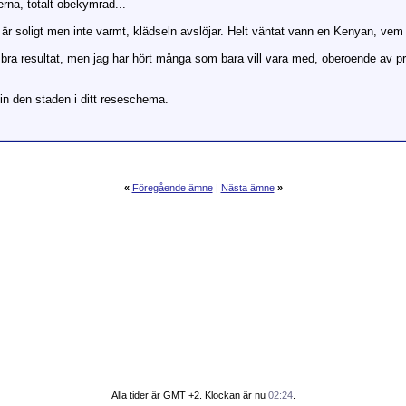
erna, totalt obekymrad...
t är soligt men inte varmt, klädseln avslöjar. Helt väntat vann en Kenyan, vem 
a bra resultat, men jag har hört många som bara vill vara med, oberoende av pre
ga in den staden i ditt reseschema.
«
Föregående ämne
|
Nästa ämne
»
Alla tider är GMT +2. Klockan är nu
02:24
.