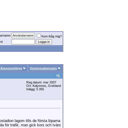
arnamn
Kom ihåg mig?
rd
Ämnesverktyg
Visningsalternativ
#
1
Reg.datum: mar 2007
Ort: Kalymnos, Grekland
Inlägg: 5 355
stadion lagom tills de första löparna
a för trafik, man gick kors och tvärs