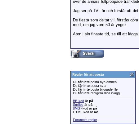
över de annars fullproppade trafikled
Jag ser på TV i år och förstår att de
De flesta som deltar vill förstås gör
med, om jag vore 50 år yngre...
Aten i sin finaste tid, se till att läg
Regler för att posta
Du
får inte
posta nya ämnen
Du
får inte
posta svar
Du
får inte
posta bifogade filer
Du
får inte
redigera dina inlägg
BB-kod
är
på
Smilies
är
på
[IMG]
-kod är
på
HTML-kod är
av
Forumets regler