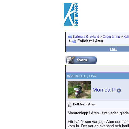
Kalimera Grekland
>
Ordet är fritt
>
Kal
Folkfest i Aten
FAQ
2018-11-11, 11:47
Monica P
Folkfest i Aten
Maratonlopp i Aten...fint väder, glad
För två år sen var jag i Aten den hä
kom in. Det var en avspänd och härli