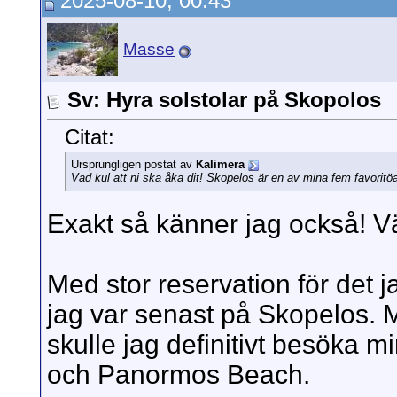
2025-08-10, 00:43
Masse
Sv: Hyra solstolar på Skopolos
Citat:
Ursprungligen postat av
Kalimera
Vad kul att ni ska åka dit! Skopelos är en av mina fem favoritö
Exakt så känner jag också! Vä
Med stor reservation för det 
jag var senast på Skopelos. Me
skulle jag definitivt besöka m
och Panormos Beach.