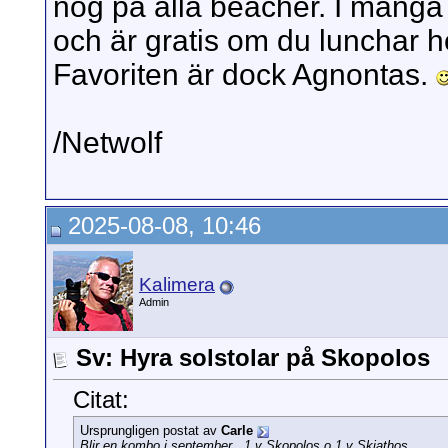
nog på alla beacher. I många 
och är gratis om du lunchar
Favoriten är dock Agnontas.
/Netwolf
2025-08-08, 10:46
Kalimera
Admin
Sv: Hyra solstolar på Skopolos
Citat:
Ursprungligen postat av
Carle
Blir en kombo i september , 1 v Skopolos o 1 v Skiathos