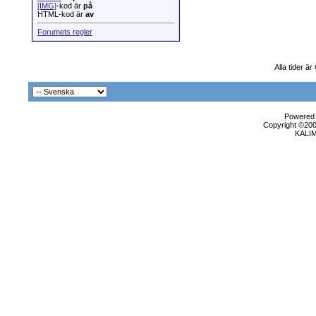
[IMG]
-kod är
på
HTML-kod är
av
Forumets regler
Alla tider ä
Powered b
Copyright ©2000
KALI