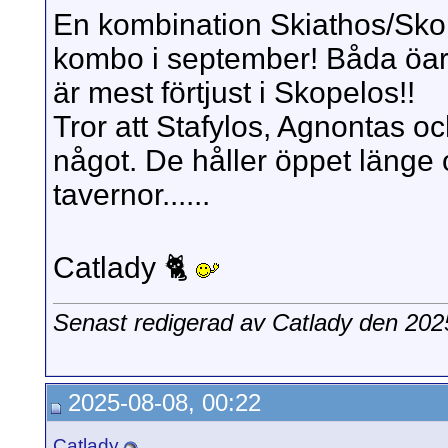
En kombination Skiathos/Skopel
kombo i september! Båda öarn
är mest förtjust i Skopelos!!
Tror att Stafylos, Agnontas 
något. De håller öppet länge o
tavernor......
Catlady 🐈
Senast redigerad av Catlady den 20
2025-08-08, 00:22
Catlady