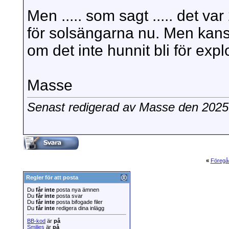
Men ..... som sagt ..... det va
för solsängarna nu. Men kans
om det inte hunnit bli för expl
Masse
Senast redigerad av Masse den 2025
«
Föregå
Regler för att posta
Du
får inte
posta nya ämnen
Du
får inte
posta svar
Du
får inte
posta bifogade filer
Du
får inte
redigera dina inlägg
BB-kod
är
på
Smilies
är
på