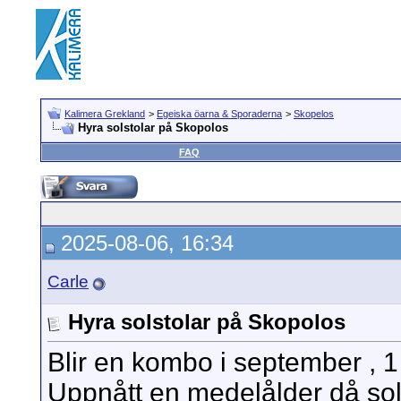
Kalimera Grekland
>
Egeiska öarna & Sporaderna
>
Skopelos
Hyra solstolar på Skopolos
FAQ
2025-08-06, 16:34
Carle
Hyra solstolar på Skopolos
Blir en kombo i september , 1
Uppnått en medelålder då so