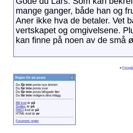
Gode du Lars. Som kan bekrefte.
mange ganger, både han og fruen
Aner ikke hva de betaler. Vet b
vertskapet og omgivelsene. Plu
kan finne på noen av de små 
«
Föregå
Regler för att posta
Du
får inte
posta nya ämnen
Du
får inte
posta svar
Du
får inte
posta bifogade filer
Du
får inte
redigera dina inlägg
BB-kod
är
på
Smilies
är
på
[IMG]
-kod är
på
HTML-kod är
av
Forumets regler