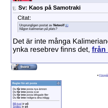
Sv: Kaos på Samotraki
Citat:
Ursprungligen postat av
Netwolf
Någon kalimerian på plats?
Det är inte många Kalimerian
ynka resebrev finns det,
från
«
Föregå
Regler för att posta
Du
får inte
posta nya ämnen
Du
får inte
posta svar
Du
får inte
posta bifogade filer
Du
får inte
redigera dina inlägg
BB-kod
är
på
Smilies
är
på