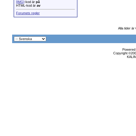
[IMG]
-kod är
på
HTML-kod är
av
Forumets regler
Alla tider 
Powered b
Copyright ©2000
KALI