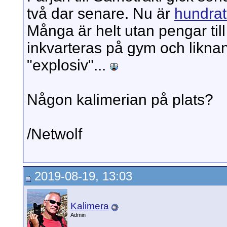
två dar senare. Nu är
hundrat
Många är helt utan pengar til
inkvarteras på gym och likn
"explosiv"...
Någon kalimerian på plats?
/Netwolf
2019-08-19, 13:03
Kalimera
Admin