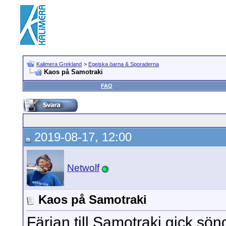
Kalimera Grekland
>
Egeiska öarna & Sporaderna
Kaos på Samotraki
FAQ
2019-08-17, 12:00
Netwolf
Kaos på Samotraki
Färjan till Samotraki gick sön