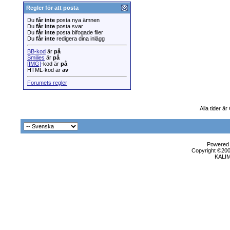
Regler för att posta
Du
får inte
posta nya ämnen
Du
får inte
posta svar
Du
får inte
posta bifogade filer
Du
får inte
redigera dina inlägg
BB-kod
är
på
Smilies
är
på
[IMG]
-kod är
på
HTML-kod är
av
Forumets regler
Alla tider ä
Powered b
Copyright ©2000
KALI