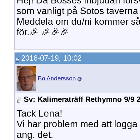
Hej! Då Bosses inbjudan försvu
som vanligt på Sotos taverna f
Meddela om du/ni kommer så
för.🎉 🎉🎉🎉
2016-07-19, 10:02
Bo Andersson
Sv: Kalimeraträff Rethymno 9/9 
Tack Lena!
Vi har problem med att logga
ang. det.