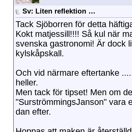
Sv: Liten reflektion …
Tack Sjöborren för detta häfti
Kokt matjessill!!!! Så kul när m
svenska gastronomi! Är dock li
kylskåpskall.
Och vid närmare eftertanke ...
heller.
Men tack för tipset! Men om de
"SurströmmingsJanson" vara et
dan efter.
Hoppas att maken är återställd 