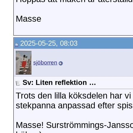
Masse
2025-05-25, 08:03
sjöborren
Sv: Liten reflektion …
Trots den lilla köksdelen har vi
stekpanna anpassad efter spis
Masse! Surströmmings-Janss