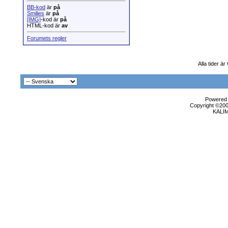
BB-kod
är
på
Smilies
är
på
[IMG]
-kod är
på
HTML-kod är
av
Forumets regler
Alla tider ä
Powered b
Copyright ©2000
KALI