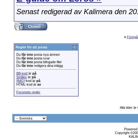
Senast redigerad av Kalimera den 2
«
Föregå
Regler för att posta
Du
får inte
posta nya ämnen
Du
får inte
posta svar
Du
får inte
posta bifogade filer
Du
får inte
redigera dina inlägg
BB-kod
är
på
Smilies
är
på
[IMG]
-kod är
på
HTML-kod är
av
Forumets regler
Alla tider ä
Powered b
Copyright ©2000
KALI