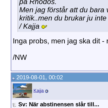
på Rhodos.
Men jag förstår att du bara v
kritik..men du brukar ju inte
/ Kajja
Inga probs, men jag ska dit -
/NW
2019-08-01, 00:02
Kajja
Sv: När abstinensen slår till...