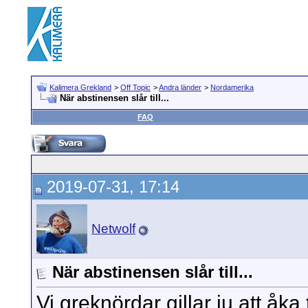
Kalimera Grekland
>
Off Topic
>
Andra länder
>
Nordamerika
När abstinensen slår till...
FAQ
2019-07-31, 17:14
Netwolf
När abstinensen slår till...
Vi greknördar gillar ju att åka