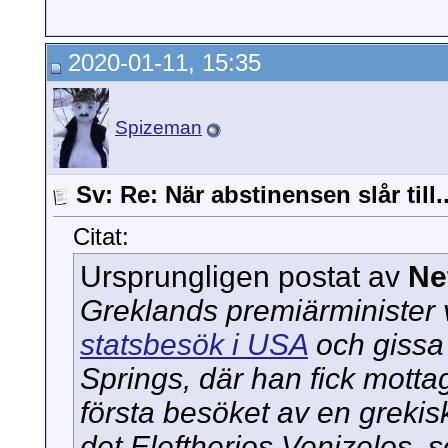
2020-01-11, 15:35
Spizeman
Sv: Re: När abstinensen slår till..
Citat:
Ursprungligen postat av
Ne
Greklands premiärminister v
statsbesök i USA
och gissa 
Springs, där han fick motta
första besöket av en grekis
det Eleftherios Venizelos, s