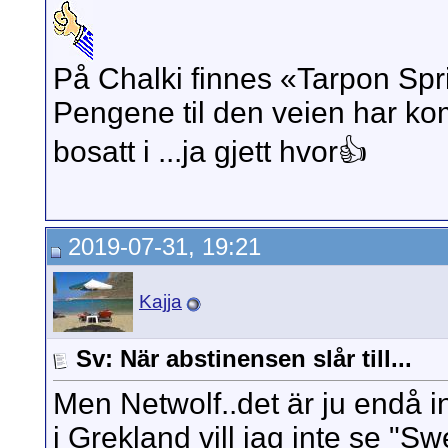
På Chalki finnes «Tarpon Sp
Pengene til den veien har ko
bosatt i ...ja gjett hvor👍
2019-07-31, 19:21
Kajja
Sv: När abstinensen slår till...
Men Netwolf..det är ju endå i
i Grekland vill jag inte se "S