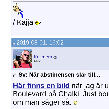
/ Kajja
2019-08-01, 16:02
Kalimera
Admin
Sv: När abstinensen slår till...
Här finns en bild
när jag är 
Boulevard på Chalki. Just bou
om man säger så.