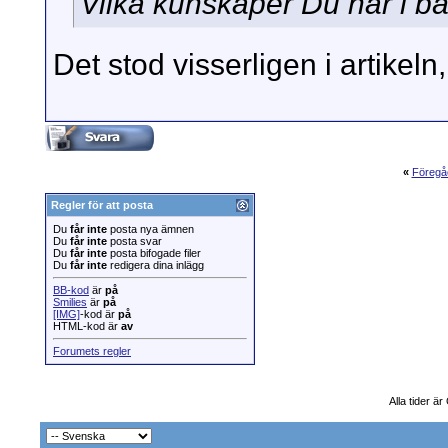
Vilka kunskaper Du har i bå
Det stod visserligen i artike
«
Föregå
Regler för att posta
Du
får inte
posta nya ämnen
Du
får inte
posta svar
Du
får inte
posta bifogade filer
Du
får inte
redigera dina inlägg
BB-kod
är
på
Smilies
är
på
[IMG]
-kod är
på
HTML-kod är
av
Forumets regler
Alla tider ä