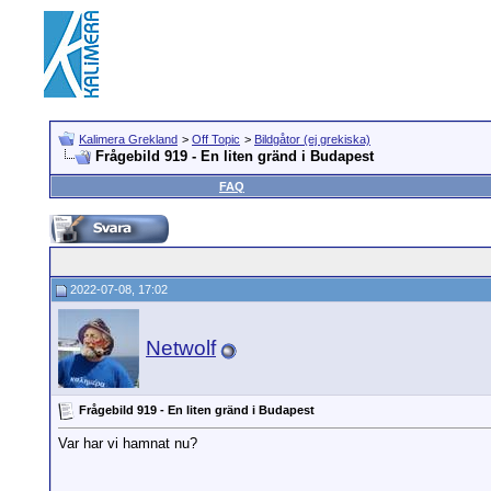
Kalimera Grekland
>
Off Topic
>
Bildgåtor (ej grekiska)
Frågebild 919 - En liten gränd i Budapest
FAQ
2022-07-08, 17:02
Netwolf
Frågebild 919 - En liten gränd i Budapest
Var har vi hamnat nu?