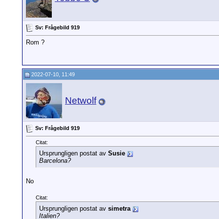
Sv: Frågebild 919
Rom ?
2022-07-10, 11:49
Netwolf
Sv: Frågebild 919
Citat:
Ursprungligen postat av
Susie
Barcelona?
No
Citat:
Ursprungligen postat av
simetra
Italien?