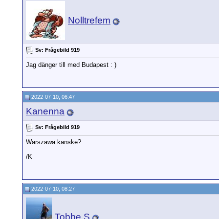
Nolltrefem
Sv: Frågebild 919
Jag dänger till med Budapest : )
2022-07-10, 06:47
Kanenna
Sv: Frågebild 919
Warszawa kanske?
/K
2022-07-10, 08:27
Tobbe S