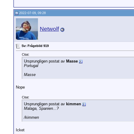
2022-07-09, 09:28
Netwolf
Sv: Frågebild 919
Citat:
Ursprungligen postat av
Masse
Portugal
Masse
Nope
Citat:
Ursprungligen postat av
kimmen
Malaga, Spanien...?
/kimmen
Icket