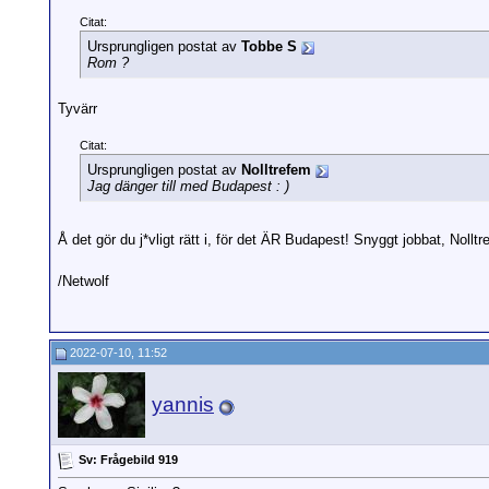
Citat:
Ursprungligen postat av
Tobbe S
Rom ?
Tyvärr
Citat:
Ursprungligen postat av
Nolltrefem
Jag dänger till med Budapest : )
Å det gör du j*vligt rätt i, för det ÄR Budapest! Snyggt jobbat, Nollt
/Netwolf
2022-07-10, 11:52
yannis
Sv: Frågebild 919