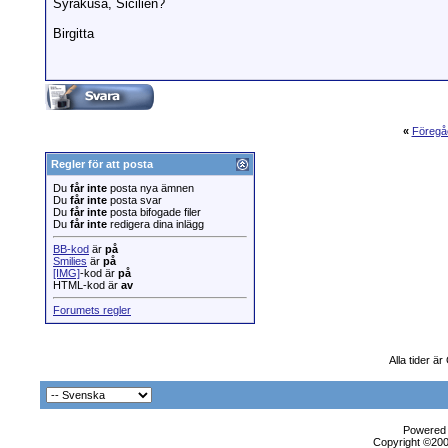
Syrakusa, Sicilien?
Birgitta
«
Föregå
Regler för att posta
Du
får inte
posta nya ämnen
Du
får inte
posta svar
Du
får inte
posta bifogade filer
Du
får inte
redigera dina inlägg
BB-kod
är
på
Smilies
är
på
[IMG]
-kod är
på
HTML-kod är
av
Forumets regler
Alla tider ä
Powered b
Copyright ©2000